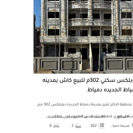
دوبلكس سكني 302م للبيع كاش بمدينه
ياط الجديده دمياط
في منطقة الاكثر تميز بمدينة دمياط الجديدة دويلكس 302 متر
تلام_فوري قطعة دبل فيس #بحري_غربي تطل...
الموقع
المساحة
عدد الحمامات
عدد الغرف
مدينه دمياط الجديده
302
2
6