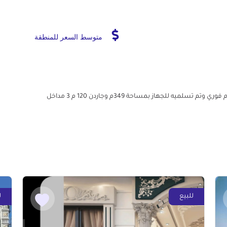
متوسط السعر للمنطقة
📍دمياط الجديدة بيت الوطن الساحلي دوبلكس ناصيه استلام فوري وتم تسلميه للجهاز بمساحة 349م وجاردن 120 م 3 مداخل
للبيع
ل