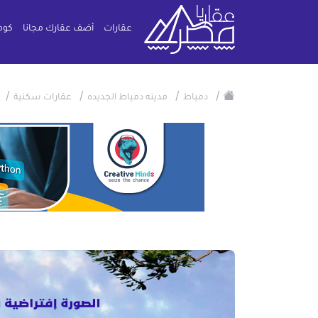
عقارات
أضف عقارك مجانا
كوم
/
/
/
/
دمياط
مدينه دمياط الجديده
عقارات سكنية