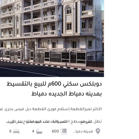
دوبلكس سكني 600م للبيع بالتقسيط
بمدينه دمياط الجديده دمياط
الأكثر تميزالقطعة إستلام فورى القطعة دبل فيس بحرى غر
تطل على مسطح اخضر والخدمات فيو مفتوح على ال...
الموقع
المساحة
عدد الحمامات
عدد الغرف
مدينه دمياط الجديده
600
4
6