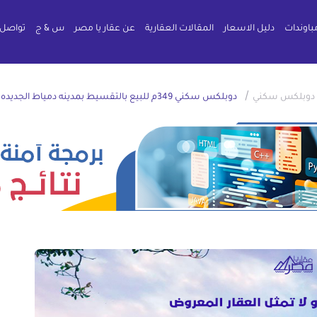
باوندات
دليل الاسعار
المقالات العقارية
عن عقار يا مصر
س & ج
تواصل 
/
دوبلكس سكني
دوبلكس سكني 349م للبيع بالتقسيط بمدينه دمياط الجديده دمياط