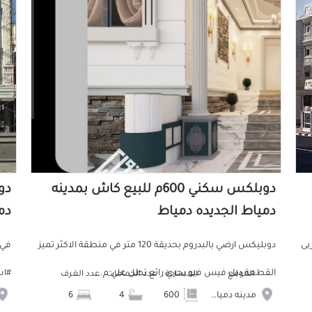
دوبلكس سكني 600م للبيع كاش بمدينه
دمياط الجديده دمياط
دم
بى
دوبليكس ارضي بالبدروم بحديقة 120 متر في منطقة الاكثر تميز
القطعة دبل فيس فيو بحري رائع تطل علي م...
#اس
الموقع
المساحة
عدد الحمامات
عدد الغرف
مدينه دمياط الجديده
600
4
6