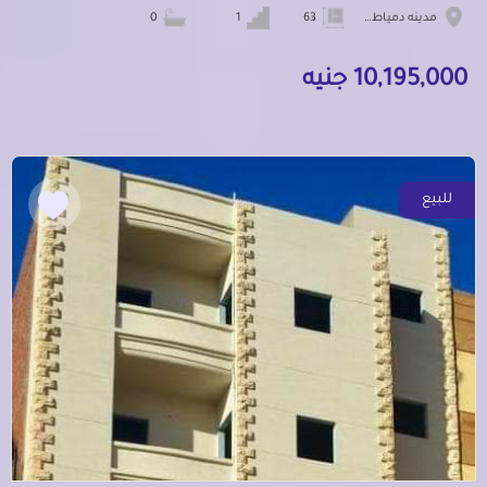
مدينه دمياط الجديده
63
1
0
10,195,000 جنيه
للبيع