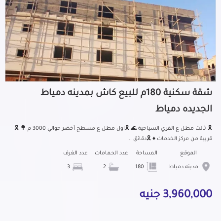
شقة سكنية 180م للبيع كاش بمدينه دمياط
الجديده دمياط
🎗 ثالث مطل ع القري السياحية 🌊 🎗اول مطل ع مسطح أخضر حوالي 3000 م 🌳 🎗
قريبة من مركز الخدمات ♦️ 🎗دقائق ...
الموقع
المساحة
عدد الحمامات
عدد الغرف
مدينه دمياط الجديده
180
2
3
3,960,000 جنيه