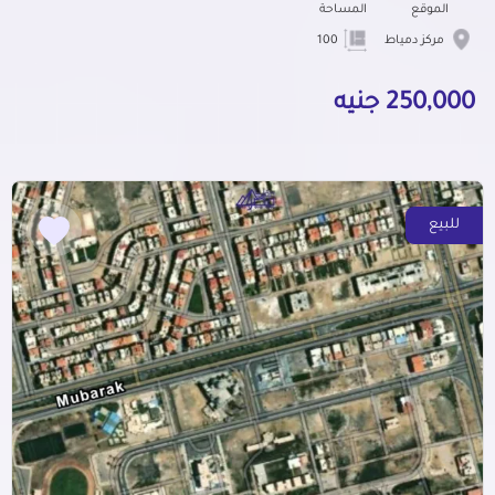
الموقع
المساحة
مركز دمياط
100
250,000 جنيه
للبيع