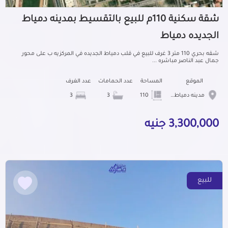
شقة سكنية 110م للبيع بالتقسيط بمدينه دمياط
الجديده دمياط
شقه بحري 110 متر 3 غرف للبيع في قلب دمياط الجديده في المركزيه ب على محور
جمال عبد الناصر مباشره ...
الموقع
المساحة
عدد الحمامات
عدد الغرف
مدينه دمياط الجديده
110
3
3
3,300,000 جنيه
للبيع