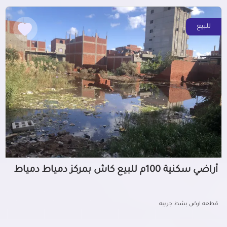
للبيع
أراضي سكنية 100م للبيع كاش بمركز دمياط دمياط
قطعه ارض بشط جريبه