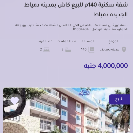
شقة سكنية 140م للبيع كاش بمدينه دمياط
الجديده دمياط
شقة دور ثاني مساحتها 140م فى الحي الخامس الشقة نصف تشطيب وواجهة
العماره مشطبة للتواصل : 01004434...
الموقع
المساحة
عدد الحمامات
عدد الغرف
مدينه دمياط الجديده
140
2
2
4,000,000 جنيه
للبيع