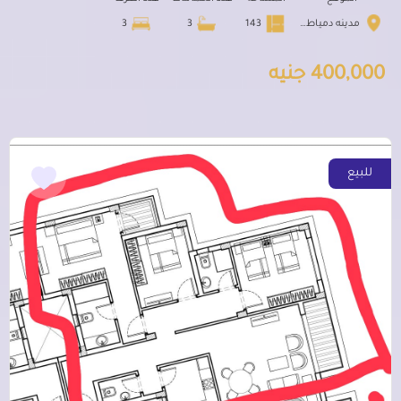
مدينه دمياط الجديده
143
3
3
400,000 جنيه
للبيع