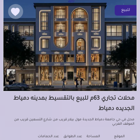
للبيع
محلات تجاري 63م للبيع بالتقسيط بمدينه دمياط
الجديده دمياط
محل في حي جامعة دمياط الجديدة مول بيلار قريب من شارع التسعين قريب من
الموقف الغربي
الموقع
المساحة
عدد الطوابق
عدد الحمامات