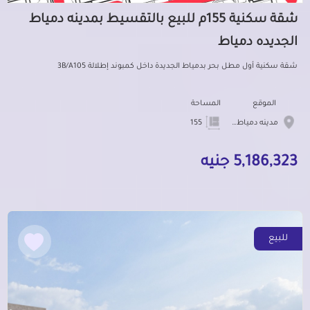
شقة سكنية 155م للبيع بالتقسيط بمدينه دمياط
الجديده دمياط
شقة سكنية أول مطل بحر بدمياط الجديدة داخل كمبوند إطلالة 3B/A105
الموقع
المساحة
مدينه دمياط الجديده
155
5,186,323 جنيه
للبيع