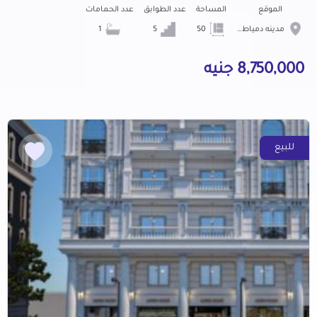
الموقع
المساحة
عدد الطوابق
عدد الحمامات
مدينه دمياط الجديده
50
5
1
8,750,000 جنيه
للبيع