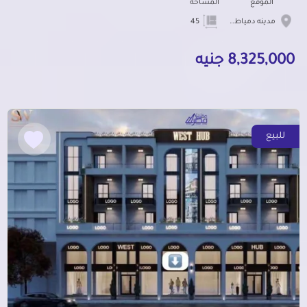
الموقع
المساحة
مدينه دمياط الجديده
45
8,325,000 جنيه
للبيع