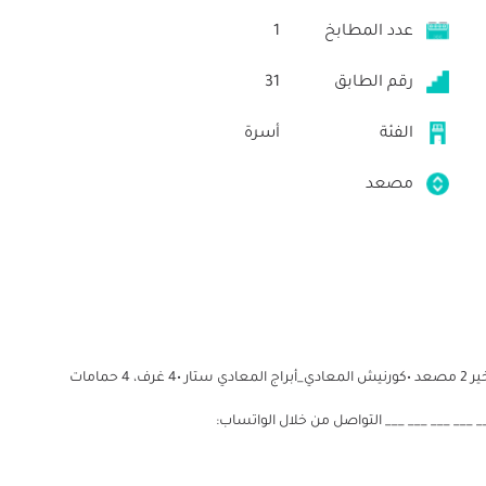
عدد المطابخ
1
رقم الطابق
31
الفئة
أسرة
مصعد
🏡للبيع شقة 230م² على النيل مباشرة🏡 •الدور 31 وليس الآخير 2 مصعد •كورنيش المعادي_أبراج المعادي ستار •4 غرف، 4 حمامات
__ ___ ___ ___ التواصل من خلال الواتساب: