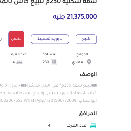
شقة سكنية 230م للبيع كاش بالمعادي القاهرة
21,375,000 جنيه
للبيع
لا يوجد تقسيط
منتهي
رقم
الموقع
المساحة
عدد الغرف
المعادي
230
4
الوصف
غرف، 4 حمامات وريسبشن واسع •مسجلة ولها حصة ب
الواتساب: WhatsApp/+201002867653 WhatsApp/+201500772609
المرافق
عدد الغرف
4