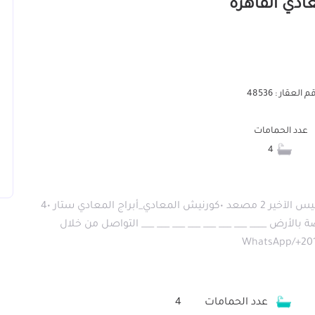
 العقار : 48536
عدد الحمامات
4
🏡للبيع شقة 230م² على النيل مباشرة🏡 •الدور 31 وليس الآخير 2 مصعد •كورنيش المعادي_أبراج المعادي ستار •4
الأرض ____ ___ ___ ___ ___ ___ ___ ___ التواصل من خلال
عدد الحمامات
4