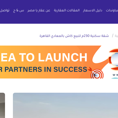
باوندات
دليل الاسعار
المقالات العقارية
عن عقار يا مصر
س & ج
تواصل 
/
ة
شقة سكنية 230م للبيع كاش بالمعادي القاهرة