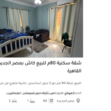
شقة سكنية 80م للبيع كاش بمصر الجدي
القاهرة
للبيع شقة 80 متر دور 3 بدون اسانسير. جانبية متفرع من 
الحجاز ميدان هليوبلس. 2اوضه وريسيبشن قطعتين...
الموقع
المساحة
عدد الحمامات
عدد الغرف
مصر الجديدة
80
1
3