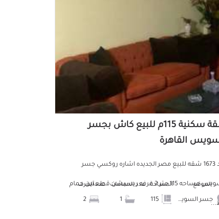
شقة سكنية 115م للبيع كاش بجسر
سويس القاهرة
كود 1673 شقه للبيع مصر الجديده اشاره روكسي جسر
السويس مساحه 115 متر 2 غرفه ريسبشن قطعتين حمام
الموقع
المساحة
عدد الحمامات
عدد الغرف
جسر السويس
115
1
2
..