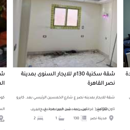
دة
شقة سكنية 130م للايجار السنوى بمدينة
نصر القاهرة
ال
ش
شقة للايجار بمدينه نصر ع شارع الخمسين الرئيسي بعد. كايرو
تاون 130متر( غرفتين، ريسبشن كبير ، مطبخ، ح...
الموقع
المساحة
عدد الحمامات
عدد الغرف
مدينة نصر
130
1
2
مط.