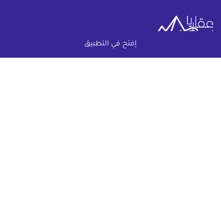
إفتح في التطبيق
خريطة الموقع
(current)
عقارات
أضف عقارك مجانا
كومباوندات
دليل الاسعار
المقالات العقارية
عن عقار يا مصر
س & ج
تواصل معنا
اتفاقية الخصوصية
تواصل معنا عبر
البريد الالكترونى :
info@aqaryamasr.com