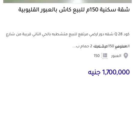
شقة سكنية 150م للبيع كاش بالعبور القليوبية
كود Q 28 شقه دور ارضي مرتفع للبيع متشطبه بالحي التاني قريبة من شارع
المدارس 150 م 3 غرف 2 حمام ب...
الموقع
المساحة
العبور
150
1,700,000 جنيه