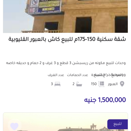
شقة سكنية 150-175م للبيع كاش بالعبور القليوبية
وحدات للبيع مكونه من ريسبشن 3 قطع و 3 غرف و 2 حمام و حديقه خاصه
ووحده بالجراج للبيع
الموقع
المساحة
عدد الحمامات
عدد الغرف
العبور
150
2
3
1,500,000 جنيه
للبيع