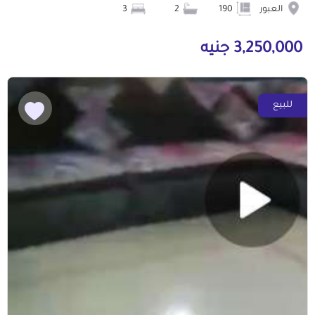
العبور
190
2
3
3,250,000 جنيه
للبيع