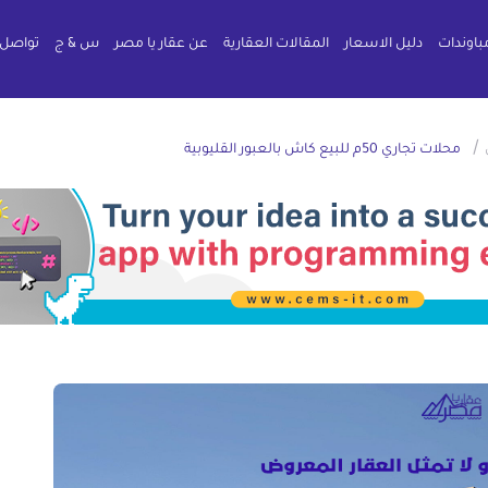
باوندات
دليل الاسعار
المقالات العقارية
عن عقار يا مصر
س & ج
تواصل 
/
محلات تجاري 50م للبيع كاش بالعبور القليوبية