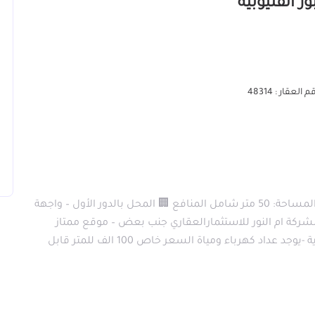
 العقار : 48314
محل للبيع في العبور 📍 الموقع: العبور – خط 10 📐 المساحة: 50 متر شامل المنافع 🏢 المحل بالدور الأول – واجهة
اخل مول راقٍ المنطقة تضم 4 مولات لشركة ام النور للاستثمارالعقاري جنب بعض – موقع ممتاز
وحيوي جدًا مكان رائع يصلح لمختلف الأنشطة التجارية -يوجد عداد كهرباء ومياة السعر خاص 100 الف للمتر قابل