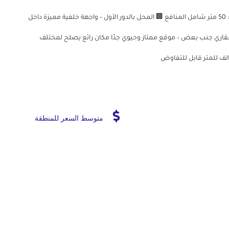
محل للبيع في العبور 📍 الموقع: العبور – خط 10 📐 المساحة: 50 متر شامل المنافع 🏢 المحل بالدور الأول – واجهة خلفية مميزة داخل
نور للاستثمارالعقاري جنب بعض – موقع ممتاز وحيوي جدًا مكان رائع يصلح لمختلف
متوسط السعر للمنطقة