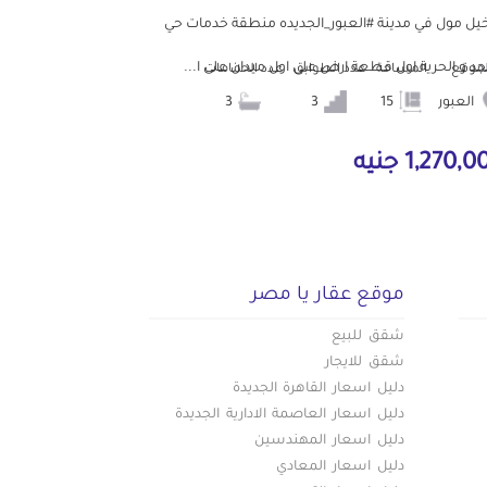
خيل مول في مدينة #العبور_الجديده منطقة خدمات حي
جد و الحرية اول قطعة ارض على اول ميدان على ا...
لموقع
المساحة
عدد الطوابق
عدد الحمامات
العبور
15
3
3
1,270, جنيه
موقع عقار يا مصر
شقق للبيع
شقق للايجار
دليل اسعار القاهرة الجديدة
دليل اسعار العاصمة الادارية الجديدة
دليل اسعار المهندسين
دليل اسعار المعادي