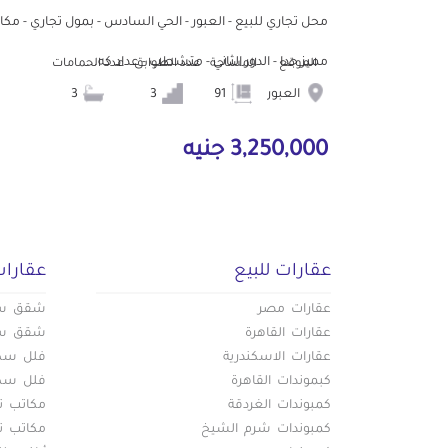
محل تجاري للبيع - العبور - الحي السادس - بمول تجاري - مكا
مميز جدا - الدور الثاني - متشطب - عداد كه...
الموقع
المساحة
عدد الطوابق
عدد الحمامات
العبور
91
3
3
3,250,000 جنيه
عقارات للبيع
عقارات
عقارات مصر
شقق سكن
عقارات القاهرة
شقق سكن
عقارات الاسكندرية
فلل سكني
كبموندات القاهرة
فلل سكني
كمبوندات الغردقة
مكاتب تج
كمبوندات شرم الشيخ
مكاتب تج