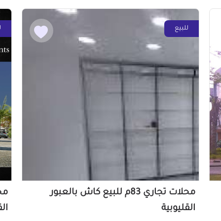
للبيع
ل
محلات تجاري 83م للبيع كاش بالعبور
القليوبية
الق