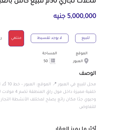
محلات تجاري 50م للبيع كاش بالعبور القليوبية
5,000,000 جنيه
للبيع
لا يوجد تقسيط
منتهي
رقم
الموقع
المساحة
العبور
50
الوصف
خلفية مميزة د
للتفاوض
أكثر ما يميز العقار