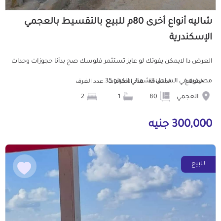
شاليه أنواع أخرى 80م للبيع بالتقسيط بالعجمي
الإسكندرية
العرض دا لايمكن يفوتك لو عايز تستثمر فلوسك صح بدأنا حجوزات وحدات
مصيفيه في الساحل الشمالي الكيلو 35...
الموقع
المساحة
عدد الحمامات
عدد الغرف
العجمي
80
1
2
300,000 جنيه
للبيع