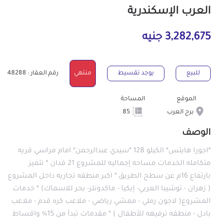
العرب الإسكندرية
3,282,675 جنيه
للبيع
يوجد تقسيط
منتهي
رقم العقار : 48288
الموقع
المساحة
برج العرب
85
الوصف
*اجورا هايتس* الكيلو 128 *سيدي عبدالرحمن* امام مراسي قريه
متكامله الخدمات مساحه إجماليه للمشروع 21 فدان * تتميز
بارتفاع 16م عن سطح الطريق * اكبر منطقه تجاريه داخل المشروع
( زهران - توشيبا العربي- إيكيا - ماكدونلز- بحر للاسماك) * خدمات
المشروع( لاجون رملي - ممشي رياضي - ملاعب كره قدم - ملاعب
بادل - منطقه ترفيهه للأطفال ) * مقدمات تبدأ من 15% واقساط