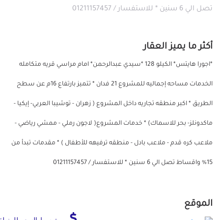
تصل الي 6 سنين * للاستفسار / 01211157457
أكثر ما يميز العقار
*اجورا هايتس* الكيلو 128 *سيدي عبدالرحمن* امام مراسي قريه متكامله
الخدمات مساحه إجماليه للمشروع 21 فدان * تتميز بارتفاع 16م عن سطح
الطريق * اكبر منطقه تجاريه داخل المشروع ( زهران - توشيبا العربي- إيكيا -
ماكدونلز- بحر للاسماك) * خدمات المشروع( لاجون رملي - ممشي رياضي -
ملاعب كره قدم - ملاعب بادل - منطقه ترفيهه للأطفال ) * مقدمات تبدأ من
15% واقساط تصل الي 6 سنين * للاستفسار / 01211157457
الموقع
متوسط السعر للمنطق