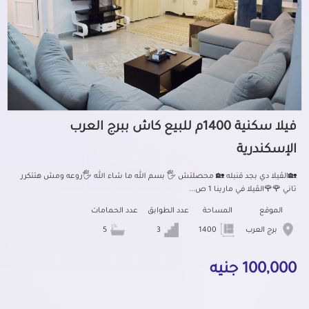
فيلا سكنية 1400م للبيع كاش ببرج العرب
الإسكندرية
🏡الڤيلا دي بجد قنبله 🏡 محصلتش 🖐️ بسم الله ما شاء الله 🖐️روعه ومش هتتكرر
تاني 🌹🌹الڤيلا في مارينا 1 ص...
الموقع
المساحة
عدد الطوابق
عدد الحمامات
برج العرب
1400
3
5
100,000 جنيه