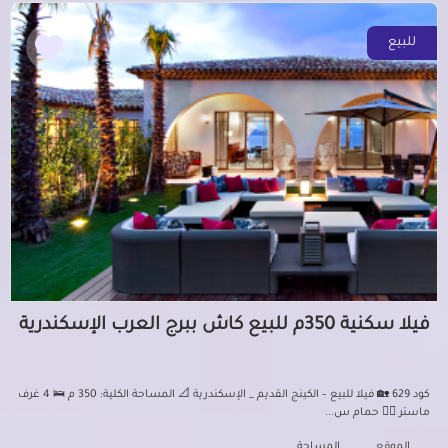
للبيع
فيلا سكنية 350م للبيع كاش ببرج العرب الإسكندرية
كود 629 🏡 فيلا للبيع – الكينج القديم _ الإسكندرية 📐 المساحة الكلية: 350 م 🛌 4 غرف
ماستر 🏊‍♂️ حمام س...
الموقع
المساحة