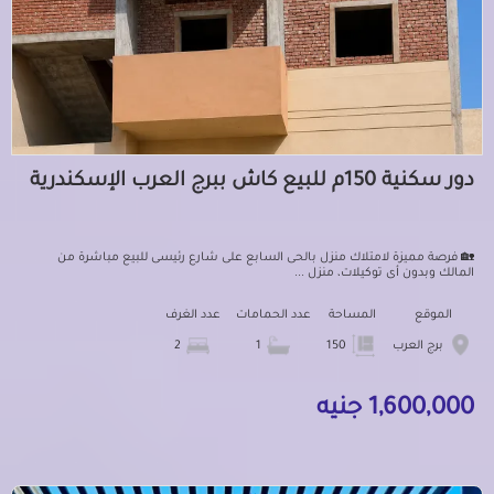
دور سكنية 150م للبيع كاش ببرج العرب الإسكندرية
🏡 فرصة مميزة لامتلاك منزل بالحى السابع على شارع رئيسى للبيع مباشرة من
المالك وبدون أى توكيلات، منزل ...
الموقع
المساحة
عدد الحمامات
عدد الغرف
برج العرب
150
1
2
1,600,000 جنيه