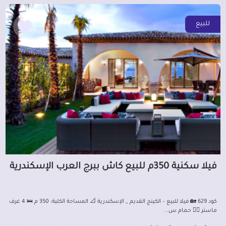
للبيع
فيلا سكنية 350م للبيع كاش ببرج العرب الإسكندرية
كود 629 🏡 فيلا للبيع – الكينج القديم _ الإسكندرية 📐 المساحة الكلية: 350 م 🛌 4 غرف
ماستر 🏊‍♂️ حمام س...