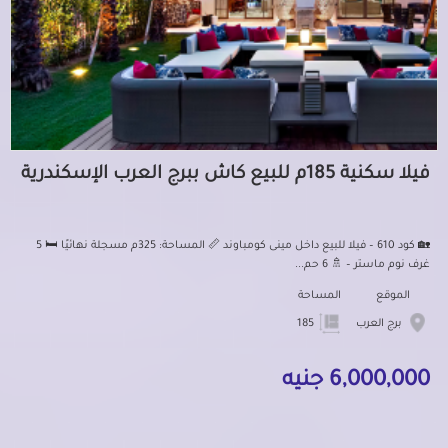
فيلا سكنية 185م للبيع كاش ببرج العرب الإسكندرية
🏡 كود 610 – فيلا للبيع داخل مينى كومباوند 📏 المساحة: 325م مسجلة نهائيًا 🛏️ 5
غرف نوم ماستر – 🚿 6 حم...
الموقع
المساحة
برج العرب
185
6,000,000 جنيه