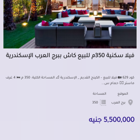
فيلا سكنية 350م للبيع كاش ببرج العرب الإسكندرية
كود 629 🏡 فيلا للبيع – الكينج القديم _ الإسكندرية 📐 المساحة الكلية: 350 م 🛌 4 غرف
ماستر 🏊‍♂️ حمام س...
الموقع
المساحة
برج العرب
350
5,500,000 جنيه