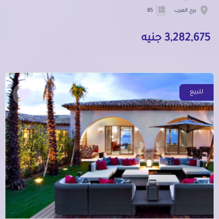
برج العرب
85
3,282,675 جنيه
للبيع