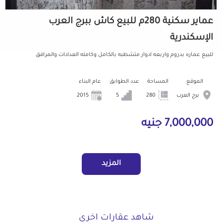
عماير سكنية 280م للبيع كاش ببرج العرب
الإسكندرية
للبيع عماره بدروم واربعه ادوار متشطبه بالكامل وكامله العدادات والمرافق
الموقع
المساحة
عدد الطوابق
عام البناء
برج العرب
280
5
2015
7,000,000 جنيه
المزيد
شاهد عقارات اخرى