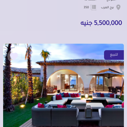
برج العرب
350
5,500,000 جنيه
للبيع