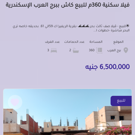
فيلا سكنية 360م للبيع كاش ببرج العرب الإسكندرية
🌟للبيع - ڤيلا صف ثالث بحر 🌊🌊🌊 -بقرية الريفيرا ك 59الي 61. بحديقه خاصه تري
البحر مباشرة -خطوات ا...
الموقع
المساحة
عدد الحمامات
عدد الغرف
برج العرب
360
2
3
6,500,000 جنيه
للبيع