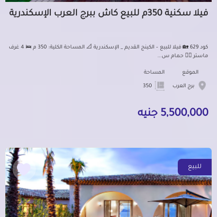
فيلا سكنية 350م للبيع كاش ببرج العرب الإسكندرية
كود 629 🏡 فيلا للبيع – الكينج القديم _ الإسكندرية 📐 المساحة الكلية: 350 م 🛌 4 غرف
ماستر 🏊‍♂️ حمام س...
الموقع
المساحة
برج العرب
350
5,500,000 جنيه
للبيع