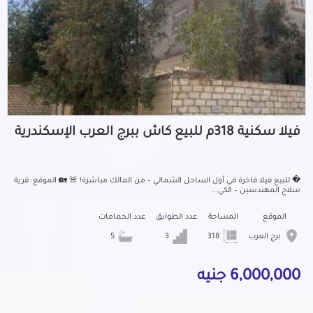
فيلا سكنية 318م للبيع كاش ببرج العرب الإسكندرية
� للبيع فيلا فاخرة في أول الساحل الشمالي – من المالك مباشرة! 🚨 🏡 الموقع: قرية
سلاح المهندسين – الكي...
الموقع
المساحة
عدد الطوابق
عدد الحمامات
برج العرب
318
3
5
6,000,000 جنيه