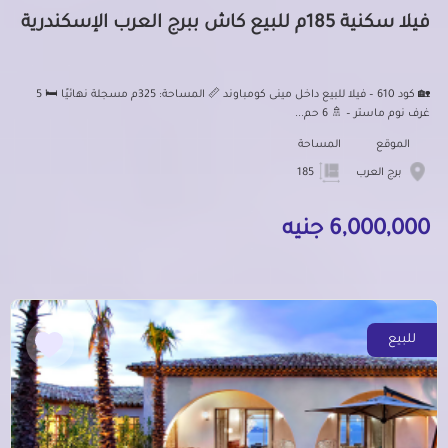
فيلا سكنية 185م للبيع كاش ببرج العرب الإسكندرية
🏡 كود 610 – فيلا للبيع داخل مينى كومباوند 📏 المساحة: 325م مسجلة نهائيًا 🛏️ 5
غرف نوم ماستر – 🚿 6 حم...
الموقع
المساحة
برج العرب
185
6,000,000 جنيه
للبيع