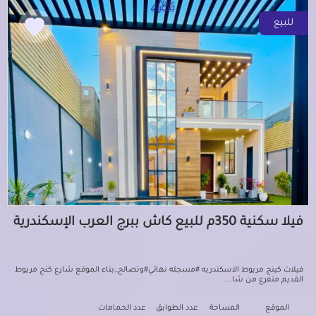
للبيع
فيلا سكنية 350م للبيع كاش ببرج العرب الإسكندرية
فيلات كينج مريوط الاسكندريه #مسجله نهائي#وتصالح_بناء الموقع شارع كنج مريوط
القديم متفرع من شا...
الموقع
المساحة
عدد الطوابق
عدد الحمامات