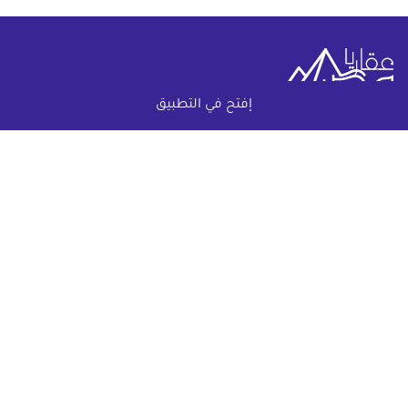
إفتح في التطبيق
خريطة الموقع
(current)
عقارات
أضف عقارك مجانا
كومباوندات
دليل الاسعار
المقالات العقارية
عن عقار يا مصر
س & ج
تواصل معنا
اتفاقية الخصوصية
تواصل معنا عبر