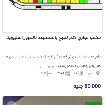
مكتب تجاري 29م للبيع بالتقسيط بالعبور القليوبية
طرح جديد لمول تجاري في العبور تابع لأكبر المطورين امتلك محل تجاري او
طبي اميز لوكيشن ف الحي التاس...
الموقع
المساحة
عام البناء
عرض الشارع
العبور
29
2024
100
80,000 جنيه