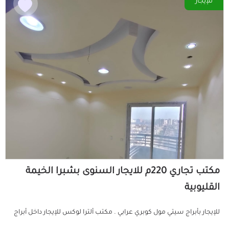
للإيجار
مكتب تجاري 220م للايجار السنوى بشبرا الخيمة
القليوبية
للإيجار بأبراج سيتي مول كوبري عرابي . مكتب ألترا لوكس للإيجار داخل أبراج