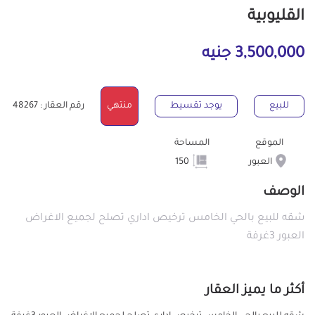
القليوبية
3,500,000 جنيه
للبيع
يوجد تقسيط
منتهي
رقم العقار : 48267
الموقع
المساحة
العبور
150
الوصف
شقه للبيع بالحي الخامس ترخيص اداري تصلح لجميع الاغراض
العبور 3غرفة
أكثر ما يميز العقار