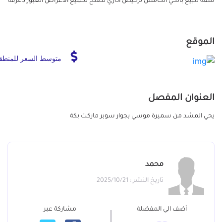
شقه للبيع بالحي الخامس ترخيص اداري تصلح لجميع الاغراض العبور 3غرفة
الموقع
متوسط السعر للمنطق
العنوان المفصل
يحي المشد من سميرة موسي بجوار سوبر ماركت بكة
محمد
تاريخ النشر : 2025/10/21
أضف الي المفضلة
مشاركة عبر