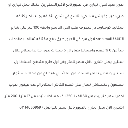
طرح جديد لمول تجاري في العبور تابع لأكبر المطورين امتلك محل تجاري او
طبي اميز لوكيشن ف الحي التاسع في شارع الثقافه بجانب اكبر كثافه
سكانيه كومباوند دار مصر ف قلب الحي التاسع واجهه 100 متر علي شارع
الثقافة strip mall لاول مره في العبور طرق دفع مختلفه تماااماا بمقدمات
تبدأ من 0 % مقدم واقساط تصل الي 6 سنوات بدون فوائد استلام خلال
سنتين يعني شاري بأقل سعر للمتر وفي اول طرح هتدفع اقساط اول
سنتين وبعدين تكمل اقساط من العائد الي هيطلع من محلك استثمار
مضمون ومتنساش تسال علي خصم الكاش استلام الوحده هيكون طوب
احمر سعر متر يبدء من 80 الف لـ 250 الف مساحات تبدء من 17 متر لـ 200 متر
اشتري الان محل تجاري بالعبور بأقل سعر للتواصل / 01114050969