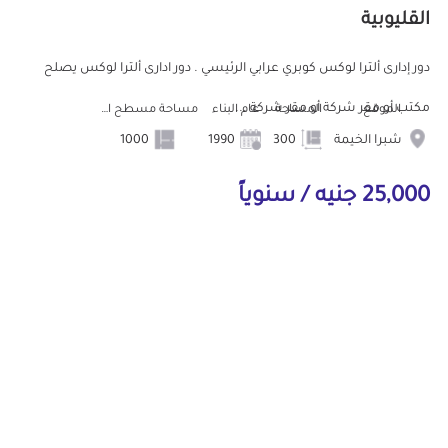
القليوبية
دور إدارى ألترا لوكس كوبري عرابي الرئيسي . دور ادارى ألترا لوكس يصلح
مكتب أو مقر شركة أو مقر شركة ...
الموقع
المساحة
عام البناء
مساحة مسطح البناء
شبرا الخيمة
300
1990
1000
25,000 جنيه / سنوياً