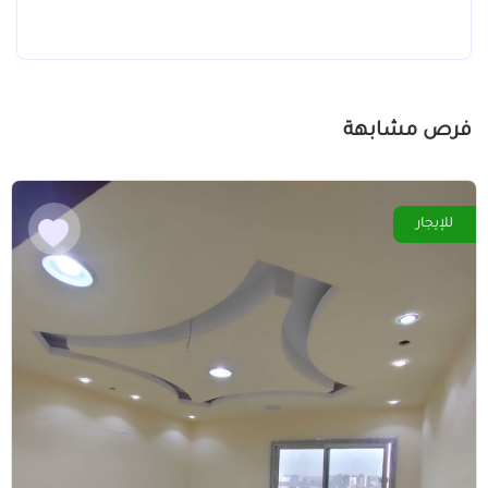
فرص مشابهة
للإيجار