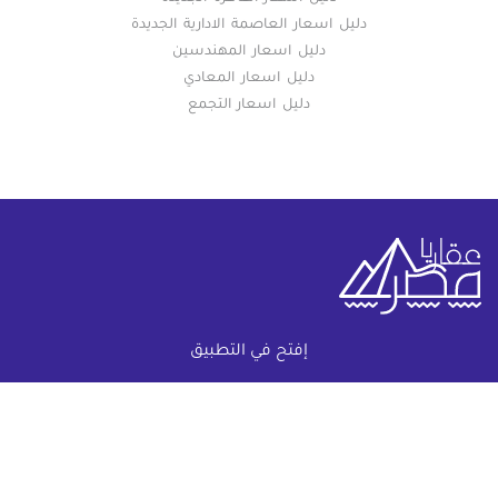
دليل اسعار العاصمة الادارية الجديدة
دليل اسعار المهندسين
دليل اسعار المعادي
دليل اسعار التجمع
إفتح في التطبيق
خريطة الموقع
(current)
عقارات
أضف عقارك مجانا
كومباوندات
دليل الاسعار
المقالات العقارية
عن عقار يا مصر