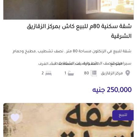
شقة سكنية 80م للبيع كاش بمركز الزقازيق
الشرقية
شقة للبيع في الزنكلون مساحة 80 متر . نصف تشطيب ,مطبخ وحمام
سيراميك لنصف الحائط وارضيات الشقة بلاط. ا...
الموقع
المساحة
عدد الحمامات
عدد الغرف
مركز الزقازيق
80
1
2
250,000 جنيه
للبيع