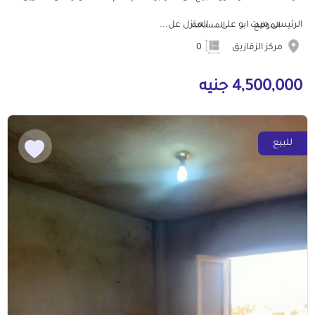
الرئيسى ميت ابو على ... المنزل عل...
الموقع
المساحة
مركز الزقازيق
0
4,500,000 جنيه
للبيع