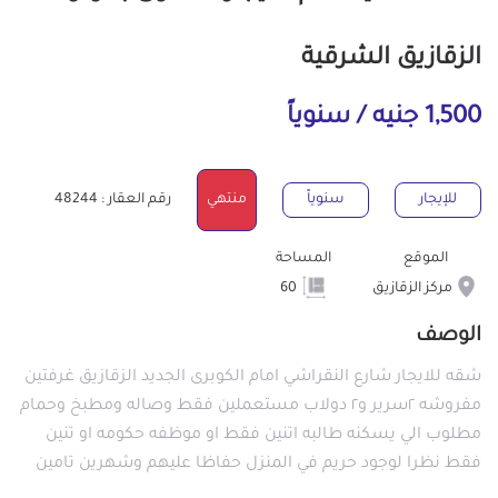
الزقازيق الشرقية
1,500 جنيه / سنوياً
للإيجار
سنوياً
منتهي
رقم العقار : 48244
الموقع
المساحة
مركز الزقازيق
60
الوصف
شقه للايجار شارع النقراشي امام الكوبرى الجديد الزقازيق غرفتين
مفروشه ٢سرير و٢ دولاب مستعملين فقط وصاله ومطبخ وحمام
مطلوب الي يسكنه طالبه اتنين فقط او موظفه حكومه او تنين
فقط نظرا لوجود حريم في المنزل حفاظا عليهم وشهرين تامين