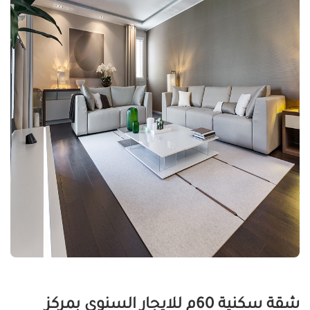
شقة سكنية 60م للايجار السنوى بمركز