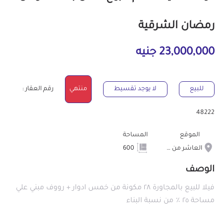
رمضان الشرقية
23,000,000 جنيه
للبيع
لا يوجد تقسيط
منتهي
رقم العقار :
48222
الموقع
المساحة
العاشر من رمضان
600
الوصف
فيلا للبيع بالمجاورة ٢٨ مكونة من خمس ادوار + رووف مبني علي
مساحة ٢٥ ٪؜ من نسبة البناء