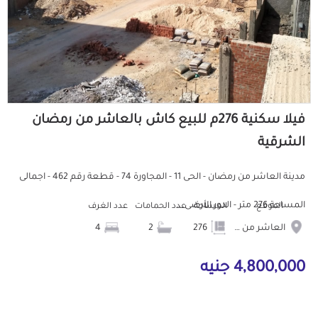
فيلا سكنية 276م للبيع كاش بالعاشر من رمضان
الشرقية
مدينة العاشر من رمضان - الحى 11 - المجاورة 74 - قطعة رقم 462 - اجمالى
المساحة 276 متر - الدور الأرضى...
الموقع
المساحة
عدد الحمامات
عدد الغرف
العاشر من رمضان
276
2
4
4,800,000 جنيه