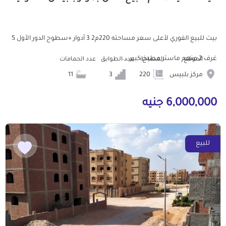
بيت للبيع الفوري لأعلى سعر مساحته 220م2 3 أدوار +سطوح الدور الأول 5
غرف 2 منهم ماستر مطبخ كبير ...
الموقع
المساحة
عدد الطوابق
عدد الحمامات
مركز بلبيس
220
3
11
6,000,000 جنيه
للبيع