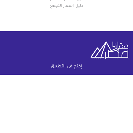
دليل اسعار التجمع
إفتح في التطبيق
خريطة الموقع
(current)
عقارات
أضف عقارك مجانا
كومباوندات
دليل الاسعار
المقالات العقارية
عن عقار يا مصر
س & ج
تواصل معنا
اتفاقية الخصوصية