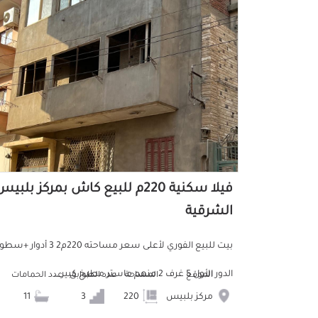
فيلا سكنية 220م للبيع كاش بمركز بلبي
الشرقية
بيت للبيع الفوري لأعلى سعر مساحته 220م2 3 أدوار
الدور الأول 5 غرف 2 منهم ماستر مطبخ كبير ...
الموقع
المساحة
عدد الطوابق
عدد الحمامات
مركز بلبيس
220
3
11