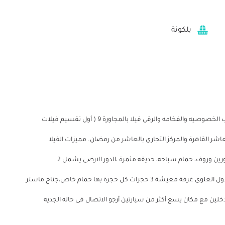
بلكونة
للبيع بأرقى وأروع أماكن فى مدينه العاشر من رمضان لأصحاب الخصوصيه والفخامه والرقى فيلا بالمجاورة 9 ( أول تقسيم فيلات
اشر القاهرة والمركز التجارى بالعاشر من رمضان. مميزات الفيلا
المساحه الكليه 1000م نسبه المبانى فى حدود 550م، الفيلا دورين وروف، حمام سباحه، حديقه مثمرة ،الدور الارضى يشمل 2
حمام،سفرة مطبخ كبير أنتريه صالون، غرفة معيشة ، الدور الأول العلوى غرفة معيشة 3 حجرات كل حجرة بها حمام خاص،جناح ماستر
خلين مع مكان يسع أكثر من سيارتين أرجو الاتصال فى حاله الجديه