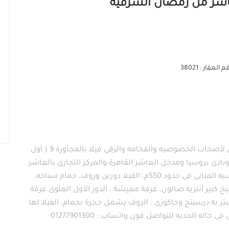
 العقار : 38021
للبيع بأرقى وأروع أماكن فى مدينه العاشر من رمضان لأصحاب الخصوصيه والفخامه والرقى فيلا بالمجاورة 9 ( أول
نادى بروسيا ومدخل العاشر القاهرة والمركز التجارى بالعاشر
من رمضان. مميزات الفيلا المساحه الكليه 1000م نسبه المبانى فى حدود 550م، الفيلا دورين وروف، حمام سباحه،
رضى يشمل 2 حمام،سفرة مطبخ كبير أنتريه صالون، غرفة معيشة ، الدور الأول العلوى غرفة
استر به درسينج وجاكوزى ، الروف يشمل حجرة بحمام، الفيلا لها
له الجديه للتواصل فون واتساب : 01277901300