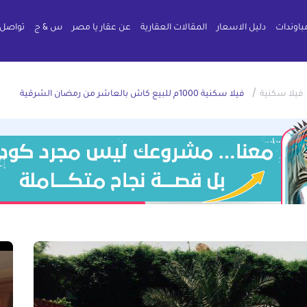
باوندات
دليل الاسعار
المقالات العقارية
عن عقار يا مصر
س & ج
تواصل 
/
فيلا سكنية
فيلا سكنية 1000م للبيع كاش بالعاشر من رمضان الشرقية