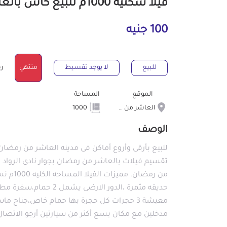
فيلا سكنية 1000م للبيع كاش بالعاشر من رمضان الشرقية
100 جنيه
للبيع
لا يوجد تقسيط
منتهي
رقم
الموقع
المساحة
العاشر من رمضان
1000
الوصف
تقسيم فيلات بالعاشر من رمضان بجوار نادى الرواد و
حديقه مثمرة ،الدور الا
معيشة 3 حجرات كل حجرة بها حمام خاص،جناح م
مدخلين مع مكان يسع أكثر من سيارتين أرجو الاتصال فى حا