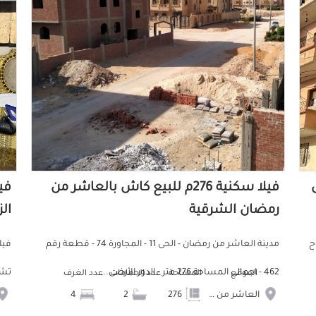
س
فيلا سكنية 276م للبيع كاش بالعاشر من
رمضان الشرقية
ال
 +سطوح
مدينة العاشر من رمضان - الحى 11 - المجاورة 74 - قطعة رقم
462 - اجمالى المساحة 276 متر - الدور الأرضى...
تشط
الموقع
المساحة
عدد الحمامات
عدد الغرف
العاشر من رمضان
276
2
4