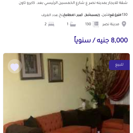
شقة للايجار بمدينه نصر ع شارع الخمسين الرئيسي بعد. كايرو تاون
130متر( غرفتين، ريسبشن كبير ، مطبخ، ح...
الموقع
المساحة
عدد الحمامات
عدد الغرف
مدينة نصر
130
1
2
8,000 جنيه / سنوياً
للبيع