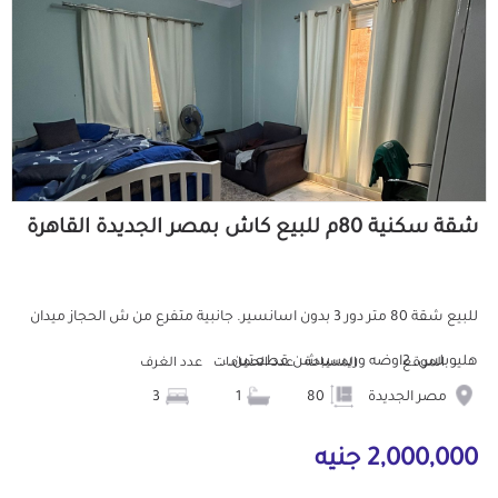
شقة سكنية 80م للبيع كاش بمصر الجديدة القاهرة
للبيع شقة 80 متر دور 3 بدون اسانسير. جانبية متفرع من ش الحجاز ميدان
هليوبلس. 2اوضه وريسيبشن قطعتين...
الموقع
المساحة
عدد الحمامات
عدد الغرف
مصر الجديدة
80
1
3
2,000,000 جنيه