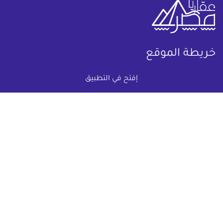
خريطة الموقع
إفتح في التطبيق
(current)
عقارات
أضف عقارك مجانا
كومباوندات
دليل الاسعار
المقالات العقارية
عن عقار يا مصر
س & ج
تواصل معنا
اتفاقية الخصوصية
تواصل معنا عبر
البريد الالكترونى :
info@aqaryamasr.com
مواقع التواصل الاجتماعى