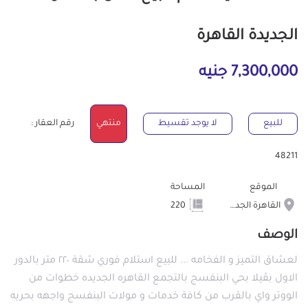
الجديدة القاهرة
7,300,000 جنيه
للبيع
لا يوجد تقسيط
منتهي
رقم العقار :
48211
الموقع
المساحة
القاهرة الجديدة
220
الوصف
لعشاق التميز و الفخامه ... للبيع استلام فوري شقة ٢٢٠ متر بالدور
الاول بڤيلا بحي البنفسج بالتجمع القاهره الجديده خطوات من
الووتر واي بالقرب من كافة خدمات و مولات البنفسج واجهه بحريه