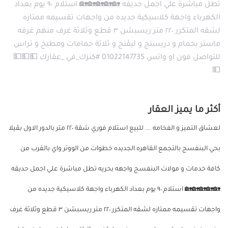
تطل مباشرة علي اجمل حديقه 🏡🏡🏡🏡🏡 استلام ٩٠ يوم بعداد
الكهرباء واجهة كلاسيكية جديده من واجهات تقسيمه ممتازه
لشقه المتكرر ٢٢٠ متر ريسبشن ٣ قطع وثلاثة غرف منهم غرفه
ماستر بحمام و دريسنج و ليڤنج و ثلاثة حمامات ومطبخ و تراس
للتواصل فون او واتس 01022147735 #كنزك_في _عقارك 💵💵💵
💵
أكثر ما يميز العقار
لعشاق التميز و الفخامه ... للبيع استلام فوري شقة ٢٢٠ متر بالدور الاول بڤيلا
بحي البنفسج بالتجمع القاهره الجديده خطوات من الووتر واي بالقرب من
كافة خدمات و مولات البنفسج واجهه بحريه تطل مباشرة علي اجمل حديقه
🏡🏡🏡🏡🏡 استلام ٩٠ يوم بعداد الكهرباء واجهة كلاسيكية جديده من
واجهات تقسيمه ممتازه لشقه المتكرر ٢٢٠ متر ريسبشن ٣ قطع وثلاثة غرف