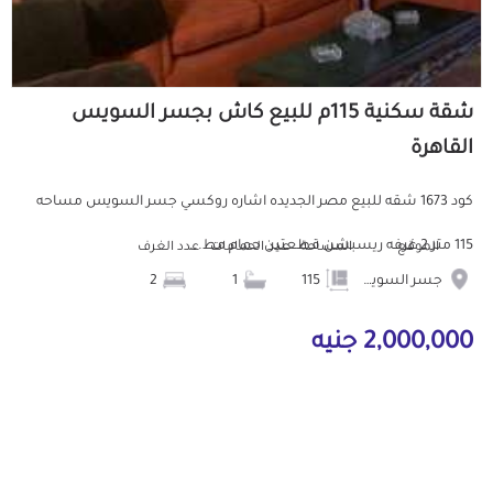
شقة سكنية 115م للبيع كاش بجسر السويس
القاهرة
كود 1673 شقه للبيع مصر الجديده اشاره روكسي جسر السويس مساحه
115 متر 2 غرفه ريسبشن قطعتين حمام مط...
الموقع
المساحة
عدد الحمامات
عدد الغرف
جسر السويس
115
1
2
2,000,000 جنيه