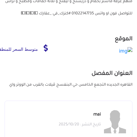
منهم غرفه ماستر بحمام و دريسنج و ليڤنج و ثلاثة حمامات ومطبخ و تراس
للتواصل فون او واتس 01022147735 #كنزك_في _عقارك 💵💵💵💵
الموقع
متوسط السعر للمنطق
العنوان المفصل
القاهره الجديده التجمع الخامس حي البنفسج ڤيلات بالقرب من الووتر واي
mai
تاريخ النشر : 2025/10/20