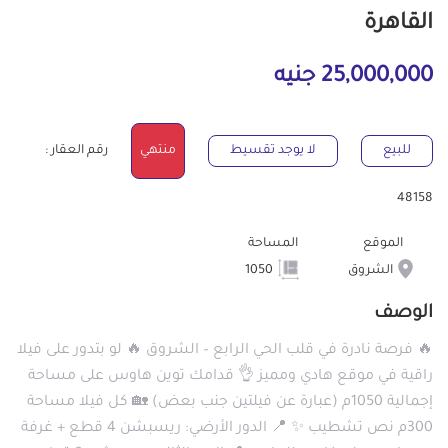
القاهرة
25,000,000 جنيه
للبيع
لا يوجد تقسيط
منتهي
رقم العقار :
48158
الموقع
المساحة
الشروق
1050
الوصف
🔥 فرصة نادرة في قلب الحي الرابع – الشروق 🔥 لو بتدور على فيلا
راقية في موقع هادي ومميز 👌 قدامك توين هاوس على مساحة
إجمالية 1050م (عبارة عن فيلتين جنب بعض) 🏡 كل فيلا مساحة
300م نص تشطيب ✨ 📍 الدور الأرضي: ريسبشن 4 قطع + غرفة