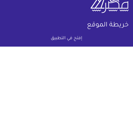
خريطة الموقع
إفتح في التطبيق
(current)
عقارات
أضف عقارك مجانا
كومباوندات
دليل الاسعار
المقالات العقارية
عن عقار يا مصر
س & ج
تواصل معنا
اتفاقية الخصوصية
تواصل معنا عبر
البريد الالكترونى :
info@aqaryamasr.com
مواقع التواصل الاجتماعى