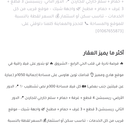
+ حمام + سلم خارجي للجاردن 📍 الدور الثاني: ريسبشن 3 قطع +
3 غرف + حمام + مطبخ 🌿 واجهة شيك – موقع قريب من كل
الخدمات – تناسب سكن أو استثمار 💰 السعر لقطة بالنسبة
للموقع والمساحة 📞 للحجز والمعاينة كلمنا دلوقتي على:
[01067655873]
أكثر ما يميز العقار
🔥 فرصة نادرة في قلب الحي الرابع – الشروق 🔥 لو بتدور على فيلا راقية في
موقع هادي ومميز 👌 قدامك توين هاوس على مساحة إجمالية 1050م (عبارة
عن فيلتين جنب بعض) 🏡 كل فيلا مساحة 300م نص تشطيب ✨ 📍 الدور
الأرضي: ريسبشن 4 قطع + غرفة + حمام + سلم خارجي للجاردن 📍 الدور
الثاني: ريسبشن 3 قطع + 3 غرف + حمام + مطبخ 🌿 واجهة شيك – موقع
قريب من كل الخدمات – تناسب سكن أو استثمار 💰 السعر لقطة بالنسبة