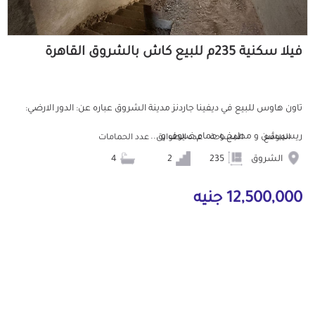
فيلا سكنية 235م للبيع كاش بالشروق القاهرة
تاون هاوس للبيع في ديفينا جاردنز مدينة الشروق عباره عن: الدور الارضي:
ريسيبشن و مطبخ و حمام ضيوف و ...
الموقع
المساحة
عدد الطوابق
عدد الحمامات
الشروق
235
2
4
12,500,000 جنيه