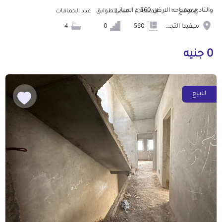
والنادي مساحه الارض 560 م المباني ...
الموقع
المساحة
عدد الطوابق
عدد الحمامات
ميفيدا التجمع الخامس
560
0
4
0 جنيه
للبيع