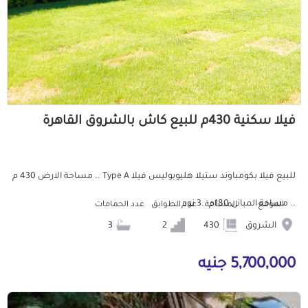
فيلا سكنية 430م للبيع كاش بالشروق القاهرة
للبيع فيلا بكومباوند ستيلا هليوبوليس فيلا Type A .. مساحة الارض 430 م
.. مساحة المبانى 180م ..3 نوم ...
الموقع
المساحة
عدد الطوابق
عدد الحمامات
الشروق
430
2
3
5,700,000 جنيه