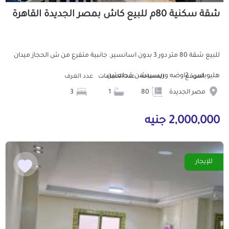
شقة سكنية 80م للبيع كاش بمصر الجديدة القاهرة
للبيع شقة 80 متر دور 3 بدون اسانسير. جانبية متفرع من ش الحجاز ميدان
هليوبلس. 2اوضه وريسيبشن قطعتين...
الموقع
المساحة
عدد الحمامات
عدد الغرف
مصر الجديدة
80
1
3
2,000,000 جنيه
للإيجار