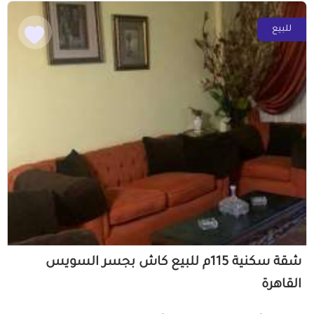
للبيع
شقة سكنية 115م للبيع كاش بجسر السويس
القاهرة