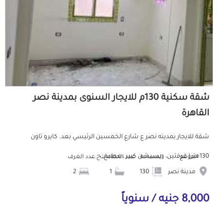
شقة سكنية 130م للايجار السنوى بمدينة نصر
القاهرة
شقة للايجار بمدينه نصر ع شارع الخمسين الرئيسي بعد. كايرو تاون
130متر( غرفتين، ريسبشن كبير ، مطبخ، ح...
الموقع
المساحة
عدد الحمامات
عدد الغرف
مدينة نصر
130
1
2
8,000 جنيه / سنوياً