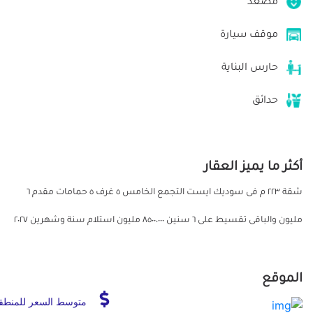
مصعد
موقف سيارة
حارس البناية
حدائق
أكثر ما يميز العقار
شقة ٢٢٣ م فى سوديك ايست التجمع الخامس ٥ غرف ٥ حمامات مقدم ٦
مليون والباقى تقسيط على ٦ سنين ٨٥٠٠،٠٠٠ مليون استلام سنة وشهرين ٢٠٢٧
الموقع
متوسط السعر للمنطق