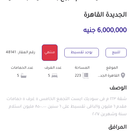
الجديدة القاهرة
6,000,000 جنيه
للبيع
يوجد تقسيط
منتهي
رقم العقار : 48141
الموقع
المساحة
عدد الغرف
عدد الحمامات
القاهرة الجديدة
223
5
5
الوصف
شقة ٢٢٣ م فى سوديك ايست التجمع الخامس ٥ غرف ٥ حمامات
مقدم ٦ مليون والباقى تقسيط على ٦ سنين ٨٥٠٠،٠٠٠ مليون استلام
سنة وشهرين ٢٠٢٧
المرافق