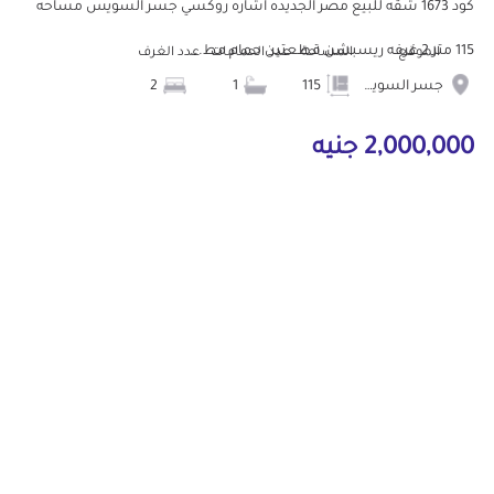
كود 1673 شقه للبيع مصر الجديده اشاره روكسي جسر السويس مساحه
115 متر 2 غرفه ريسبشن قطعتين حمام مط...
الموقع
المساحة
عدد الحمامات
عدد الغرف
جسر السويس
115
1
2
2,000,000 جنيه