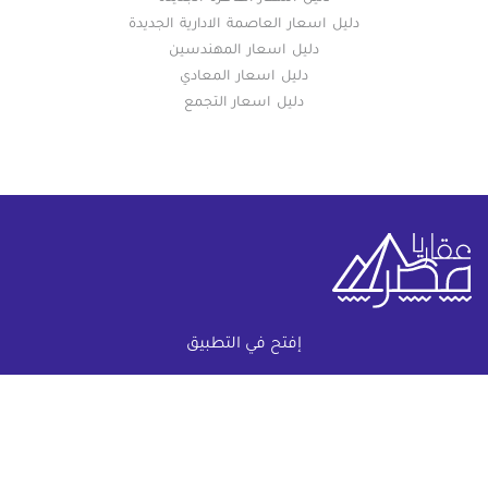
دليل اسعار العاصمة الادارية الجديدة
دليل اسعار المهندسين
دليل اسعار المعادي
دليل اسعار التجمع
إفتح في التطبيق
خريطة الموقع
(current)
عقارات
أضف عقارك مجانا
كومباوندات
دليل الاسعار
المقالات العقارية
عن عقار يا مصر