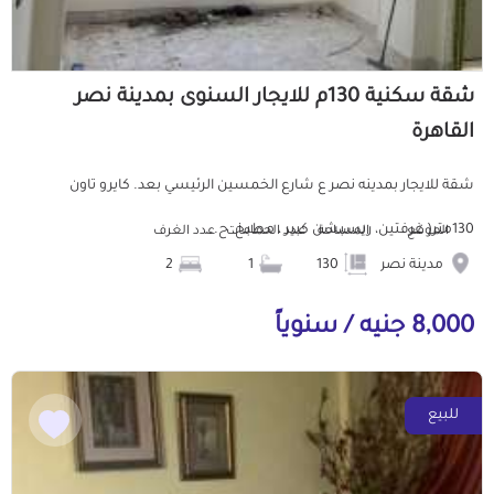
شقة سكنية 130م للايجار السنوى بمدينة نصر
القاهرة
شقة للايجار بمدينه نصر ع شارع الخمسين الرئيسي بعد. كايرو تاون
130متر( غرفتين، ريسبشن كبير ، مطبخ، ح...
الموقع
المساحة
عدد الحمامات
عدد الغرف
مدينة نصر
130
1
2
8,000 جنيه / سنوياً
للبيع