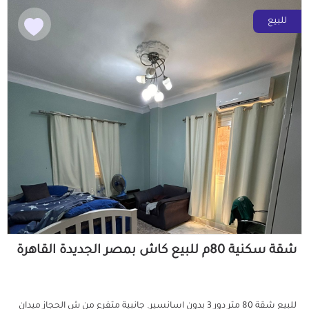
للبيع
شقة سكنية 80م للبيع كاش بمصر الجديدة القاهرة
للبيع شقة 80 متر دور 3 بدون اسانسير. جانبية متفرع من ش الحجاز ميدان