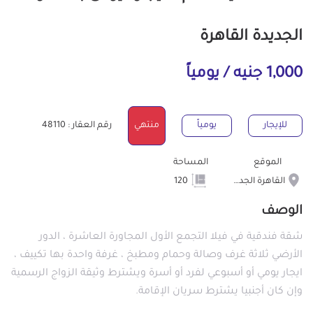
الجديدة القاهرة
1,000 جنيه / يومياً
للإيجار
يومياً
منتهي
رقم العقار : 48110
الموقع
المساحة
القاهرة الجديدة
120
الوصف
شقة فندقية في فيلا التجمع الأول المجاورة العاشرة ، الدور
الأرضي ثلاثة غرف وصالة وحمام ومطبخ ، غرفة واحدة بها تكييف ،
ايجار يومي أو أسبوعي لفرد أو أسرة ويشترط وثيقة الزواج الرسمية
وإن كان أجنبيا يشترط سريان الإقامة.