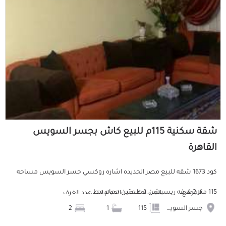
شقة سكنية 115م للبيع كاش بجسر السويس
القاهرة
كود 1673 شقه للبيع مصر الجديده اشاره روكسي جسر السويس مساحه
115 متر 2 غرفه ريسبشن قطعتين حمام مط...
الموقع
المساحة
عدد الحمامات
عدد الغرف
جسر السويس
115
1
2