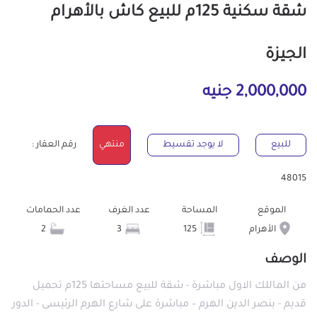
شقة سكنية 125م للبيع كاش بالأهرام
الجيزة
2,000,000 جنيه
للبيع
لا يوجد تقسيط
منتهي
رقم العقار :
48015
الموقع
المساحة
عدد الغرف
عدد الحمامات
الأهرام
125
3
2
الوصف
من الماللك الاول مباشرة - شقة للبيع مساحتها 125م تحميل
قديم - بنصر الدين الهرم – مباشرة على شارع الهرم الرئيسى - الدور