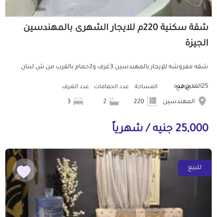
شقة سكنية 220م للايجار الشهرى بالمهندسين
الجيزة
شقه مفروشه للإيجار بالمهندسين 3غرف و2حمام بالقرب من ش لبنان
25الف ج مده
الموقع
المساحة
عدد الحمامات
عدد الغرف
المهندسين
220
2
3
25,000 جنيه / شهرياً
للبيع