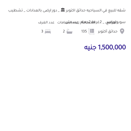
شقه للبيع في السياحيه حدائق اكتوبر 🏛️ _ دور ارضى بالعدادات _ تشطيب
سوبر لوكس _ 2غرفة 2حمام ريسبش...
الموقع
المساحة
عدد الحمامات
عدد الغرف
حدائق أكتوبر
135
2
3
1,500,000 جنيه