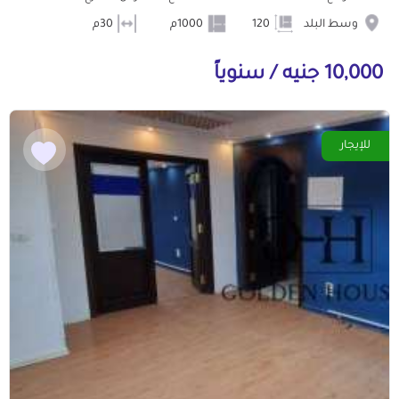
وسط البلد
120
1000م
30م
10,000 جنيه / سنوياً
للإيجار