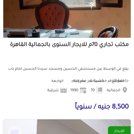
مكتب تجاري 70م للايجار السنوى بالجمالية القاهرة
يقع في الوسط بين مستشفي الحسين ومسجد سيدنا الحسين امام باب
جامعة الأزهر مباشرتا غير مجروحه
الموقع
المساحة
عام البناء
الواجهة
الجمالية
70
1990
شرقية
8,500 جنيه / سنوياً
للإيجار