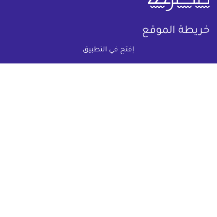
خريطة الموقع
إفتح في التطبيق
(current)
عقارات
أضف عقارك مجانا
كومباوندات
دليل الاسعار
المقالات العقارية
عن عقار يا مصر
س & ج
تواصل معنا
اتفاقية الخصوصية
تواصل معنا عبر
البريد الالكترونى :
info@aqaryamasr.com
مواقع التواصل الاجتماعى