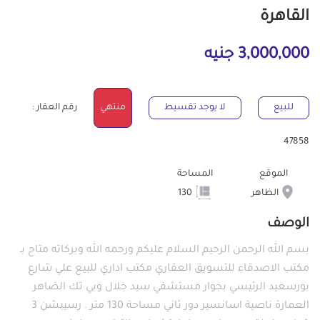
القاهرة
3,000,000 جنيه
للبيع
لا يوجد تقسيط
منتهي
رقم العقار :
47858
الموقع
المساحة
الظاهر
130
الوصف
بسم الله الرحمن الرحيم السلام عليكم ورحمه الله وبركاته متاح بـ
مكتب الاصدقاء للتسويق العقاري مكتب اداري للبيع علي شارع
بورسعيد الرئيسي بجوار مستشفي سيد جلال وبي تك الضاهر
العمارة ناصية اسانسير دور ثاني مساحة 130 متر . رسيبشن 3