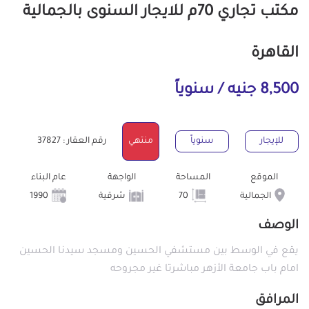
مكتب تجاري 70م للايجار السنوى بالجمالية
القاهرة
8,500 جنيه / سنوياً
للإيجار
سنوياً
منتهي
رقم العقار : 37827
الموقع
المساحة
الواجهة
عام البناء
الجمالية
70
شرقية
1990
الوصف
يقع في الوسط بين مستشفي الحسين ومسجد سيدنا الحسين
امام باب جامعة الأزهر مباشرتا غير مجروحه
المرافق