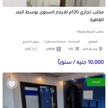
مكتب تجاري 120م للايجار السنوى بوسط البلد
القاهرة
مكتب 3غرفة وصالة
الموقع
المساحة
مساحة مسطح البناء
عرض الشارع
وسط البلد
120
1000م
30م
10,000 جنيه / سنوياً
للإيجار