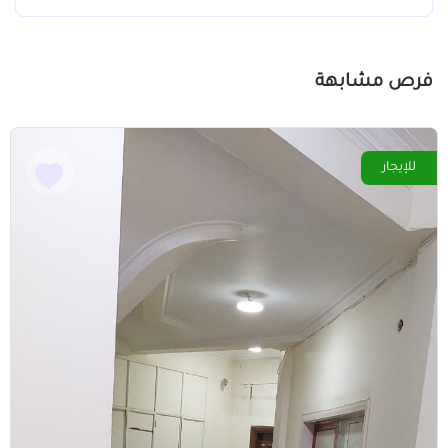
فرص مشابهة
للإيجار