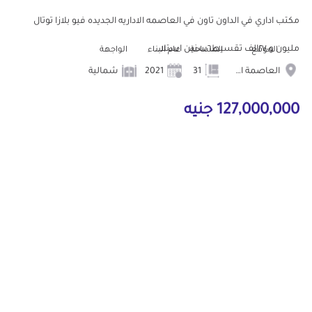
مكتب اداري في الداون تاون في العاصمه الاداريه الجديده فيو بلازا توتال
مليون و٢٧٠الف تقسيط٦سنين استلا...
الموقع
المساحة
عام البناء
الواجهة
العاصمة الادارية الجديدة
31
2021
شمالية
127,000,000 جنيه