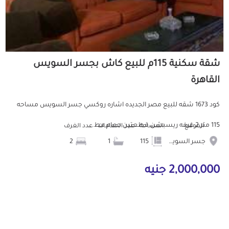
شقة سكنية 115م للبيع كاش بجسر السويس
القاهرة
كود 1673 شقه للبيع مصر الجديده اشاره روكسي جسر السويس مساحه
115 متر 2 غرفه ريسبشن قطعتين حمام مط...
الموقع
المساحة
عدد الحمامات
عدد الغرف
جسر السويس
115
1
2
2,000,000 جنيه