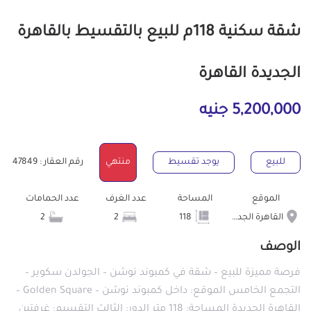
شقة سكنية 118م للبيع بالتقسيط بالقاهرة
الجديدة القاهرة
5,200,000 جنيه
للبيع
يوجد تقسيط
منتهي
رقم العقار : 47849
الموقع
المساحة
عدد الغرف
عدد الحمامات
القاهرة الجديدة
118
2
2
الوصف
فرصة مميزة للبيع – شقة في كمبوند نوشن – الجولدن سكوير –
التجمع الخامس الموقع: داخل كمبوند نوشن – Golden Square –
القاهرة الجديدة المساحة: 118 متر الدور: الثالث التقسيم: غرفتين