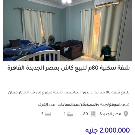
شقة سكنية 80م للبيع كاش بمصر الجديدة القاهرة
للبيع شقة 80 متر دور 3 بدون اسانسير. جانبية متفرع من ش الحجاز ميدان
هليوبلس. 2اوضه وريسيبشن قطعتين...
الموقع
المساحة
عدد الحمامات
عدد الغرف
مصر الجديدة
80
1
3
2,000,000 جنيه