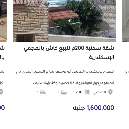
شقة سكنية 200م للبيع كاش بالعجمي
الإسكندرية
با
رع
شقه بالإسكندرية العجمي أبو يوسف شارع السفير البحري برج
شقه
الصفوه بجوار قرية الروضة الخضراء وفندق السلام...
بكل
الموقع
المساحة
عدد الحمامات
عدد الغرف
العجمي
200
1
3
1,600,000 جنيه
9,000 