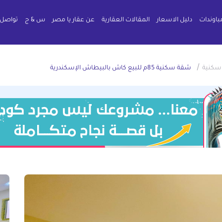
باوندات
دليل الاسعار
المقالات العقارية
عن عقار يا مصر
س & ج
تواصل 
/
سكنية
شقة سكنية 85م للبيع كاش بالبيطاش الإسكندرية