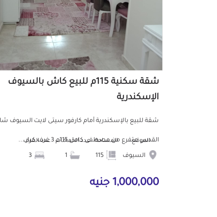
شقة سكنية 115م للبيع كاش بالسيوف
الإسكندرية
شقة للبيع بالإسكندرية أمام كارفور سيتى لايت السيوف شا
القدس متفرع من مصطفى كامل 115م 3 غرف كبار ...
الموقع
المساحة
عدد الحمامات
عدد الغرف
السيوف
115
1
3
1,000,000 جنيه