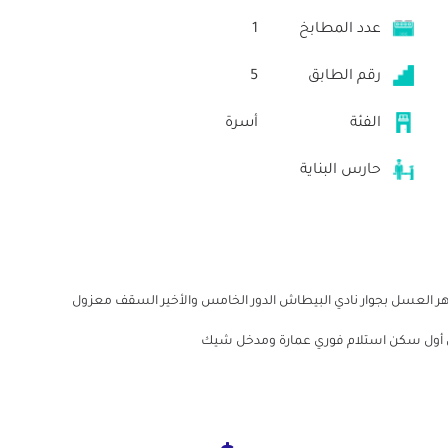
عدد المطابخ
1
رقم الطابق
5
الفئة
أسرة
حارس البناية
ر العسل بجوار نادي البيطاش الدور الخامس والأخير السقف معزول
 أول سكن استلام فوري عمارة ومدخل شيك