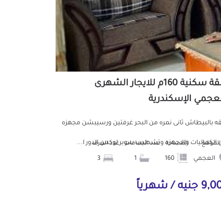
شقة سكنية 160م للايجار الشهرى
لعجمي الإسكندرية
 بالبيطاش ثانى نمره من البحر غرفتين ورسيبشن مجهزه
 الكماليات والاجهزه وتشطيب سوبر لوكس الدور ا...
الموقع
المساحة
عدد الحمامات
عدد الغرف
العجمي
160
1
3
جنيه / شهرياً