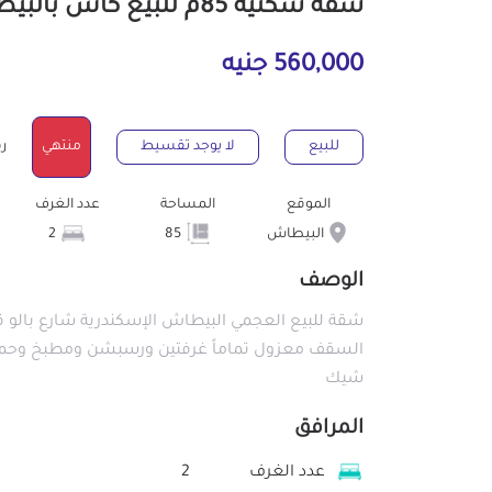
شقة سكنية 85م للبيع كاش بالبيطاش الإسكندرية
560,000 جنيه
للبيع
لا يوجد تقسيط
منتهي
رقم
الموقع
المساحة
عدد الغرف
البيطاش
85
2
الوصف
شقة للبيع العجمي البيطاش الإسكندرية شارع بالو ق
السقف معزول تماماً غرفتين ورسبشن ومطبخ وحما
شيك
المرافق
عدد الغرف
2