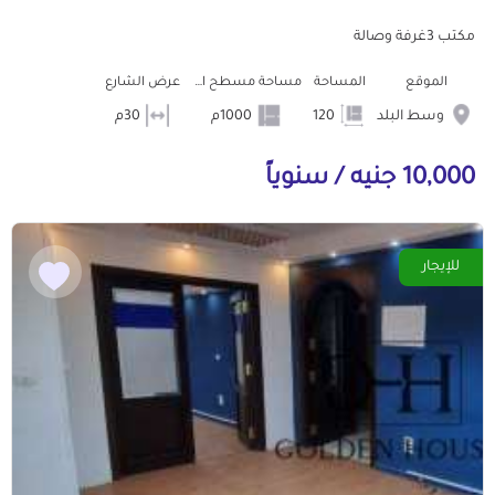
مكتب 3غرفة وصالة
الموقع
المساحة
مساحة مسطح البناء
عرض الشارع
وسط البلد
120
1000م
30م
10,000 جنيه / سنوياً
للإيجار