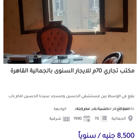
مكتب تجاري 70م للايجار السنوى بالجمالية القاهرة
يقع في الوسط بين مستشفي الحسين ومسجد سيدنا الحسين امام باب
جامعة الأزهر مباشرتا غير مجروحه
الموقع
المساحة
عام البناء
الواجهة
الجمالية
70
1990
شرقية
8,500 جنيه / سنوياً