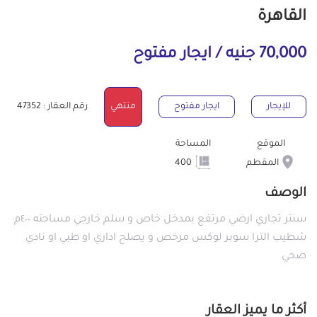
القاهرة
70,000 جنيه / ايجار مفتوح
للإيجار
ايجار مفتوح
منتهي
رقم العقار : 47352
الموقع
المساحة
المقطم
400
الوصف
سنتر تجاري ارضي مرتفع بمدخل خاص و سلم خارجي مساحته ٤٠٠م
شطيب الترا سوبر لوكس مرخص و يصلح اداري او طبي او نادي
صحي
أكثر ما يميز العقار