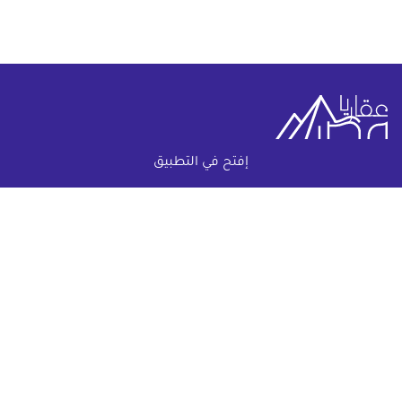
إفتح في التطبيق
خريطة الموقع
(current)
عقارات
أضف عقارك مجانا
كومباوندات
دليل الاسعار
المقالات العقارية
عن عقار يا مصر
س & ج
تواصل معنا
اتفاقية الخصوصية