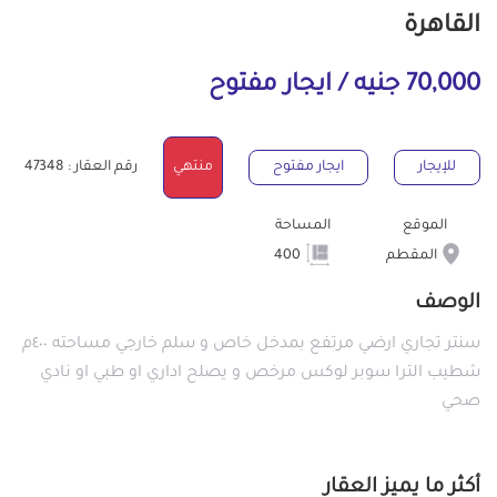
القاهرة
70,000 جنيه / ايجار مفتوح
للإيجار
ايجار مفتوح
منتهي
رقم العقار : 47348
الموقع
المساحة
المقطم
400
الوصف
سنتر تجاري ارضي مرتفع بمدخل خاص و سلم خارجي مساحته ٤٠٠م
شطيب الترا سوبر لوكس مرخص و يصلح اداري او طبي او نادي
صحي
أكثر ما يميز العقار