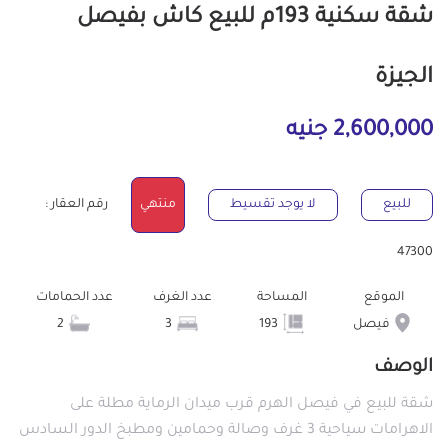
شقة سكنية 193م للبيع كاش بفيصل
الجيزة
2,600,000 جنيه
للبيع
لا يوجد تقسيط
منتهي
رقم العقار :
47300
الموقع
المساحة
عدد الغرف
عدد الحمامات
فيصل
193
3
2
الوصف
شقة للبيع في فيصل الهرم قرب ميدان الرماية مطلة على
الاهرامات سياحية 3 غرف وصالة وحمامين ومطبخ الدور السادس