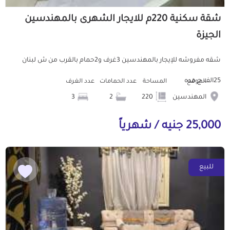
شقة سكنية 220م للايجار الشهرى بالمهندسين
الجيزة
شقه مفروشه للإيجار بالمهندسين 3غرف و2حمام بالقرب من ش لبنان
25الف ج مده
الموقع
المساحة
عدد الحمامات
عدد الغرف
المهندسين
220
2
3
25,000 جنيه / شهرياً
للبيع