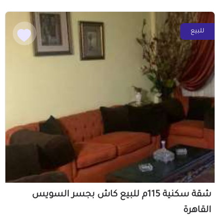
للبيع
شقة سكنية 115م للبيع كاش بجسر السويس
القاهرة