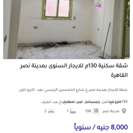
شقة سكنية 130م للايجار السنوى بمدينة نصر
القاهرة
شقة للايجار بمدينه نصر ع شارع الخمسين الرئيسي بعد. كايرو تاون
130متر( غرفتين، ريسبشن كبير ، مطبخ، ح...
الموقع
المساحة
عدد الحمامات
عدد الغرف
مدينة نصر
130
1
2
8,000 جنيه / سنوياً