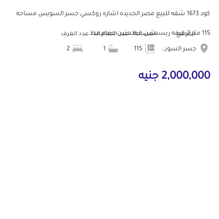
كود 1673 شقه للبيع مصر الجديده اشاره روكسي جسر السويس مساحه
115 متر 2 غرفه ريسبشن قطعتين حمام مط...
الموقع
المساحة
عدد الحمامات
عدد الغرف
جسر السويس
115
1
2
2,000,000 جنيه