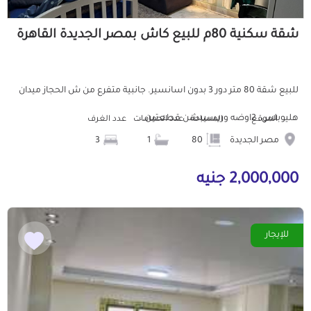
شقة سكنية 80م للبيع كاش بمصر الجديدة القاهرة
للبيع شقة 80 متر دور 3 بدون اسانسير. جانبية متفرع من ش الحجاز ميدان
هليوبلس. 2اوضه وريسيبشن قطعتين...
الموقع
المساحة
عدد الحمامات
عدد الغرف
مصر الجديدة
80
1
3
2,000,000 جنيه
للإيجار