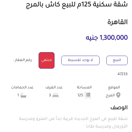
شقة سكنية 125م للبيع كاش بالمرج
القاهرة
1,300,000 جنيه
للبيع
لا يوجد تقسيط
منتهي
رقم العقار :
47233
الموقع
المساحة
عدد الغرف
عدد الحمامات
المرج
125
3
1
الوصف
شقة للبيع في المرج الجديدة قريبة جداً من المترو ومدرسة
الأورمان ومدرسة طابا