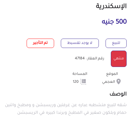
الإسكندرية
500 جنيه
للبيع
لا يوجد تقسيط
تم التأجير
منتهي
رقم العقار : 47184
الموقع
المساحة
العجمي
120
الوصف
شقه للبيع متشطبه عباره عن غرفتين وريسبشن و ومطبخ واتنين
حمام وبلكون صغير في المطبخ وبرندا كبيره في الريسبشن