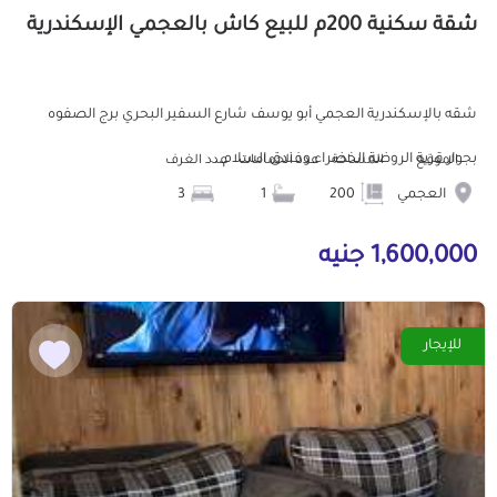
شقة سكنية 200م للبيع كاش بالعجمي الإسكندرية
شقه بالإسكندرية العجمي أبو يوسف شارع السفير البحري برج الصفوه
بجوار قرية الروضة الخضراء وفندق السلام...
الموقع
المساحة
عدد الحمامات
عدد الغرف
العجمي
200
1
3
1,600,000 جنيه
للإيجار