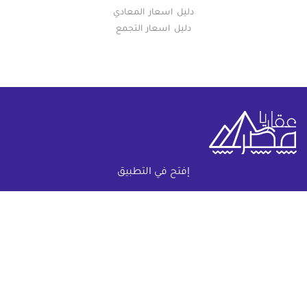
دليل اسعار المعادي
دليل اسعار التجمع
إفتح في التطبيق
خريطة الموقع
(current)
عقارات
أضف عقارك مجانا
كومباوندات
دليل الاسعار
المقالات العقارية
عن عقار يا مصر
س & ج
تواصل معنا