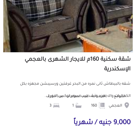
شقة سكنية 160م للايجار الشهرى بالعجمي
الإسكندرية
شقه بالبيطاش ثانى نمره من البحر غرفتين ورسيبشن مجهزه بكل
الكماليات والاجهزه وتشطيب سوبر لوكس الدور ا...
الموقع
المساحة
عدد الحمامات
عدد الغرف
العجمي
160
1
3
9,000 جنيه / شهرياً