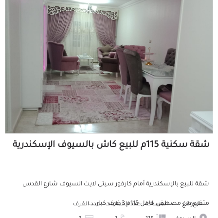
شقة سكنية 115م للبيع كاش بالسيوف الإسكندرية
شقة للبيع بالإسكندرية أمام كارفور سيتى لايت السيوف شارع القدس
متفرع من مصطفى كامل 115م 3 غرف كبار ...
الموقع
المساحة
عدد الحمامات
عدد الغرف