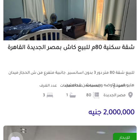
شقة سكنية 80م للبيع كاش بمصر الجديدة القاهرة
للبيع شقة 80 متر دور 3 بدون اسانسير. جانبية متفرع من ش الحجاز ميدان
هليوبلس. 2اوضه وريسيبشن قطعتين...
الموقع
المساحة
عدد الحمامات
عدد الغرف
مصر الجديدة
80
1
3
2,000,000 جنيه
للإيجار