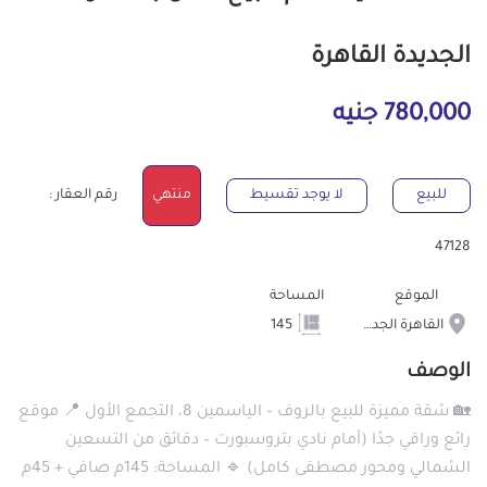
الجديدة القاهرة
780,000 جنيه
للبيع
لا يوجد تقسيط
منتهي
رقم العقار :
47128
الموقع
المساحة
القاهرة الجديدة
145
الوصف
🏡 شقة مميزة للبيع بالروف – الياسمين 8، التجمع الأول 📍 موقع
رائع وراقي جدًا (أمام نادي بتروسبورت – دقائق من التسعين
الشمالي ومحور مصطفى كامل) 🔹 المساحة: 145م صافي + 45م