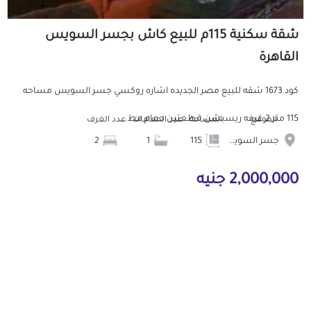
شقة سكنية 115م للبيع كاش بجسر السويس
القاهرة
كود 1673 شقه للبيع مصر الجديده اشاره روكسي جسر السويس مساحه
115 متر 2 غرفه ريسبشن قطعتين حمام مط...
الموقع
المساحة
عدد الحمامات
عدد الغرف
جسر السويس
115
1
2
2,000,000 جنيه