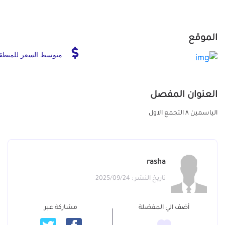
الموقع
متوسط السعر للمنطق
العنوان المفصل
الياسمين ٨ التجمع الاول
rasha
تاريخ النشر : 2025/09/24
أضف الي المفضلة
مشاركة عبر