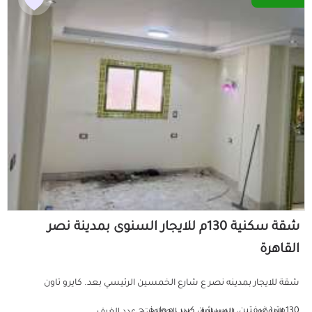
شقة سكنية 130م للايجار السنوى بمدينة نصر
القاهرة
شقة للايجار بمدينه نصر ع شارع الخمسين الرئيسي بعد. كايرو تاون
130متر( غرفتين، ريسبشن كبير ، مطبخ، ح...