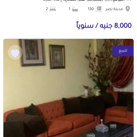
الموقع
المساحة
عدد الحمامات
عدد الغرف
مدينة نصر
130
1
2
8,000 جنيه / سنوياً
للبيع