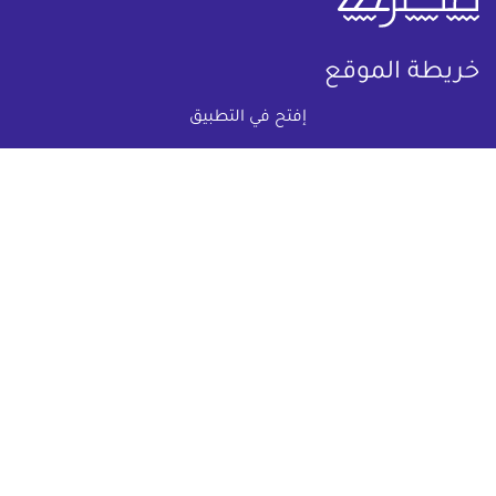
خريطة الموقع
إفتح في التطبيق
(current)
عقارات
أضف عقارك مجانا
كومباوندات
دليل الاسعار
المقالات العقارية
عن عقار يا مصر
س & ج
تواصل معنا
اتفاقية الخصوصية
تواصل معنا عبر
البريد الالكترونى :
info@aqaryamasr.com
مواقع التواصل الاجتماعى