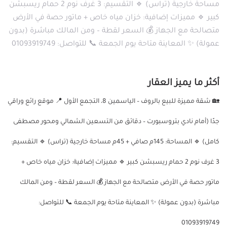
مساحة خارجية (تراس) 🔹 التقسيم: 3 غرف نوم 2 حمام ريسبشن
كبير 🔹 مميزات إضافية: خزان مياه خاص + ماتور حصة في الأرض
متصالحة مع الجهاز 💰 السعر لقطة – ومن المالك مباشرة (بدون
عمولة) ✨ المعاينة متاحة يوم الجمعة 📞 للتواصل: 01093919749
أكثر ما يميز العقار
🏡 شقة مميزة للبيع بالروف – الياسمين 8، التجمع الأول 📍 موقع رائع وراقي
جدًا (أمام نادي بتروسبورت – دقائق من التسعين الشمالي ومحور مصطفى
كامل) 🔹 المساحة: 145م صافي + 45م مساحة خارجية (تراس) 🔹 التقسيم:
3 غرف نوم 2 حمام ريسبشن كبير 🔹 مميزات إضافية: خزان مياه خاص +
ماتور حصة في الأرض متصالحة مع الجهاز 💰 السعر لقطة – ومن المالك
مباشرة (بدون عمولة) ✨ المعاينة متاحة يوم الجمعة 📞 للتواصل:
01093919749