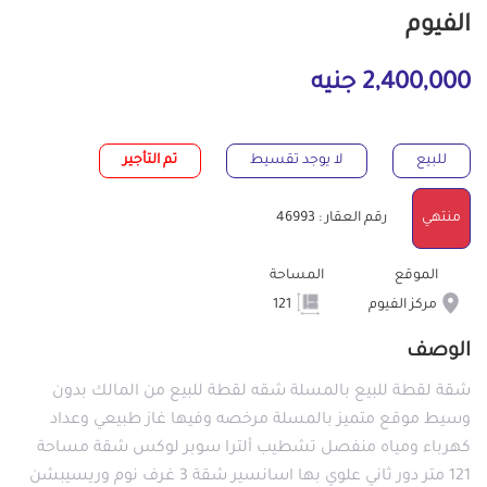
الفيوم
2,400,000 جنيه
للبيع
لا يوجد تقسيط
تم التأجير
منتهي
رقم العقار : 46993
الموقع
المساحة
مركز الفيوم
121
الوصف
شقة لقطة للبيع بالمسلة شقه لقطة للبيع من المالك بدون
وسيط موقع متميز بالمسلة مرخصه وفيها غاز طبيعي وعداد
كهرباء ومياه منفصل تشطيب ألترا سوبر لوكس شقة مساحة
121 متر دور ثاني علوي بها اسانسير شقة 3 غرف نوم وريسيبشن