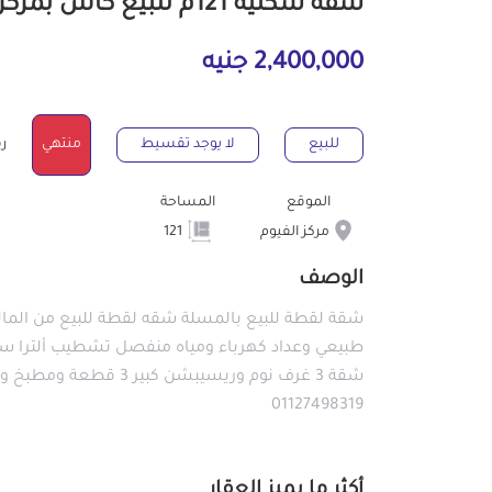
شقة سكنية 121م للبيع كاش بمركز الفيوم الفيوم
2,400,000 جنيه
للبيع
لا يوجد تقسيط
منتهي
رقم
الموقع
المساحة
مركز الفيوم
121
الوصف
شقة لقطة للبيع بالمسلة شقه لقطة للبيع من الما
شقة 3 غرف نوم وريسيبشن
01127498319
أكثر ما يميز العقار