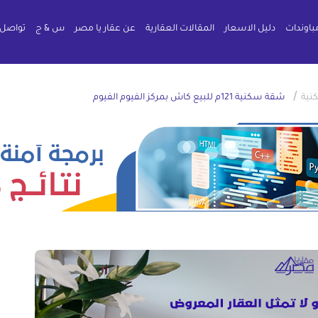
باوندات
دليل الاسعار
المقالات العقارية
عن عقار يا مصر
س & ج
تواصل 
/
نية
شقة سكنية 121م للبيع كاش بمركز الفيوم الفيوم