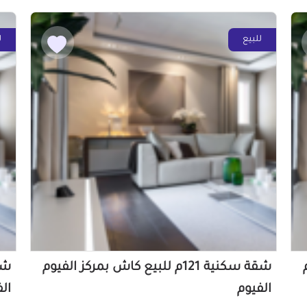
للبيع
ل
م
شقة سكنية 121م للبيع كاش بمركز الفيوم
الفيوم
ال