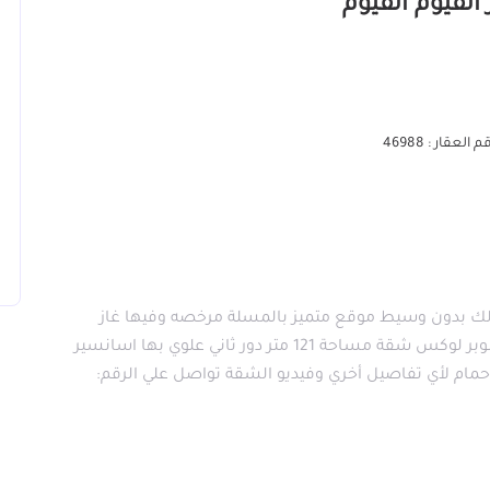
 العقار : 46988
لك بدون وسيط موقع متميز بالمسلة مرخصه وفيها غاز
طبيعي وعداد كهرباء ومياه منفصل تشطيب ألترا سوبر لوكس شقة مساحة 121 متر دور ثاني علوي بها اسانسير
 كبير 3 قطعة ومطبخ وحمام لأي تفاصيل أخري وفيديو الشقة تواصل علي الرقم: