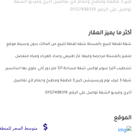
كبير 3 قطعة ومطبخ وحمام لأي تفاصيل أخري وفيديو الشقة
تواصل علي الرقم: 01127498319
أكثر ما يميز العقار
شقة لقطة للبيع بالمسلة شقه لقطة للبيع من المالك بدون وسيط موقع
متميز بالمسلة مرخصه وفيها غاز طبيعي وعداد كهرباء ومياه منفصل
تشطيب ألترا سوبر لوكس شقة مساحة 121 متر دور ثاني علوي بها اسانسير
شقة 3 غرف نوم وريسيبشن كبير 3 قطعة ومطبخ وحمام لأي تفاصيل
أخري وفيديو الشقة تواصل علي الرقم: 01127498319
الموقع
متوسط السعر للمنطق