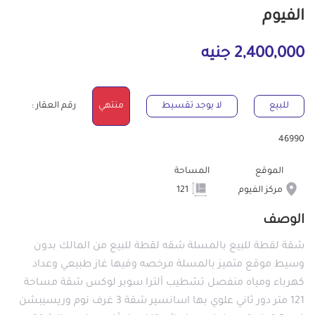
الفيوم
2,400,000 جنيه
للبيع
لا يوجد تقسيط
منتهي
رقم العقار :
46990
الموقع
المساحة
مركز الفيوم
121
الوصف
شقة لقطة للبيع بالمسلة شقه لقطة للبيع من المالك بدون
وسيط موقع متميز بالمسلة مرخصه وفيها غاز طبيعي وعداد
كهرباء ومياه منفصل تشطيب ألترا سوبر لوكس شقة مساحة
121 متر دور ثاني علوي بها اسانسير شقة 3 غرف نوم وريسيبشن