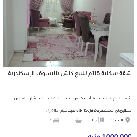
شقة سكنية 115م للبيع كاش بالسيوف الإسكندرية
شقة للبيع بالإسكندرية أمام كارفور سيتى لايت السيوف شارع القدس
متفرع من مصطفى كامل 115م 3 غرف كبار ...
الموقع
المساحة
عدد الحمامات
عدد الغرف
السيوف
115
1
3