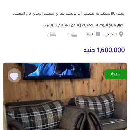
شقه بالإسكندرية العجمي أبو يوسف شارع السفير البحري برج الصفوه
بجوار قرية الروضة الخضراء وفندق السلام...
الموقع
المساحة
عدد الحمامات
عدد الغرف
العجمي
200
1
3
1,600,000 جنيه
للإيجار