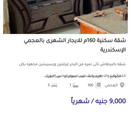
شقة سكنية 160م للايجار الشهرى بالعجمي
الإسكندرية
شقه بالبيطاش ثانى نمره من البحر غرفتين ورسيبشن مجهزه بكل
الكماليات والاجهزه وتشطيب سوبر لوكس الدور ا...
الموقع
المساحة
عدد الحمامات
عدد الغرف
العجمي
160
1
3
9,000 جنيه / شهرياً