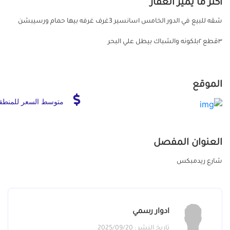
أكثر ما يميز العقار
شقه للبيع في الدور الخامس اسانسير 3غرف غرفه بيها حمام ورسيبشن
٣قطع ٢بلكونه والشباك بيطل علي البحر
الموقع
متوسط السعر للمنطق
العنوان المفصل
شارع ريدمبكس
ادوار رسمي
تاريخ النشر : 2025/09/20