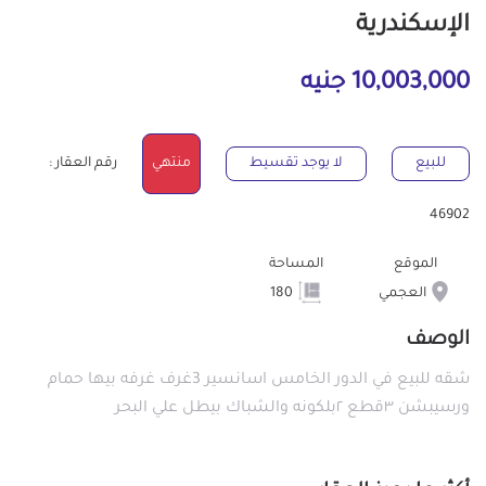
الإسكندرية
10,003,000 جنيه
للبيع
لا يوجد تقسيط
منتهي
رقم العقار :
46902
الموقع
المساحة
العجمي
180
الوصف
شقه للبيع في الدور الخامس اسانسير 3غرف غرفه بيها حمام
ورسيبشن ٣قطع ٢بلكونه والشباك بيطل علي البحر