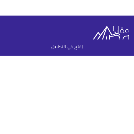
إفتح في التطبيق
خريطة الموقع
(current)
عقارات
أضف عقارك مجانا
كومباوندات
دليل الاسعار
المقالات العقارية
عن عقار يا مصر
س & ج
تواصل معنا
اتفاقية الخصوصية
تواصل معنا عبر