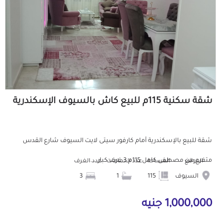
شقة سكنية 115م للبيع كاش بالسيوف الإسكندرية
شقة للبيع بالإسكندرية أمام كارفور سيتى لايت السيوف شارع القدس
متفرع من مصطفى كامل 115م 3 غرف كبار ...
الموقع
المساحة
عدد الحمامات
عدد الغرف
السيوف
115
1
3
1,000,000 جنيه