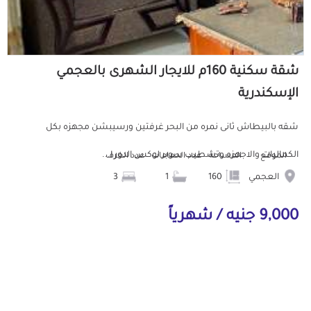
شقة سكنية 160م للايجار الشهرى بالعجمي
الإسكندرية
شقه بالبيطاش ثانى نمره من البحر غرفتين ورسيبشن مجهزه بكل
الكماليات والاجهزه وتشطيب سوبر لوكس الدور ا...
الموقع
المساحة
عدد الحمامات
عدد الغرف
العجمي
160
1
3
9,000 جنيه / شهرياً