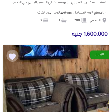
شقه بالإسكندرية العجمي أبو يوسف شارع السفير البحري برج الصفوه
بجوار قرية الروضة الخضراء وفندق السلام...
الموقع
المساحة
عدد الحمامات
عدد الغرف
العجمي
200
1
3
1,600,000 جنيه
للإيجار