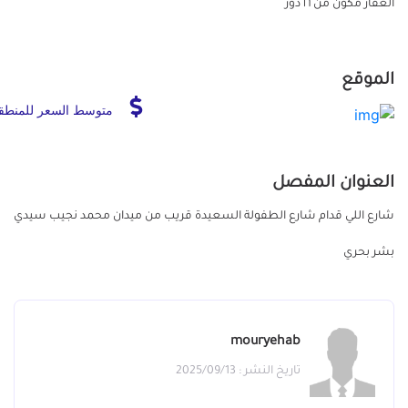
الغقار مكون من ١٦ دور
الموقع
متوسط السعر للمنطق
العنوان المفصل
شارع اللي قدام شارع الطفولة السعيدة قريب من ميدان محمد نجيب سيدي
بشر بحري
mouryehab
تاريخ النشر : 2025/09/13