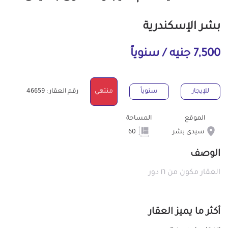
بشر الإسكندرية
7,500 جنيه / سنوياً
للإيجار
سنوياً
منتهي
رقم العقار : 46659
الموقع
المساحة
سيدى بشر
60
الوصف
الغقار مكون من ١٦ دور
أكثر ما يميز العقار