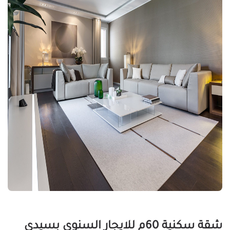
شقة سكنية 60م للايجار السنوى بسيدى