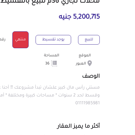
محلات تجاري 36م للبيع بالتقسيط بالعبور القليوبية
5,200,715 جنيه
للبيع
يوجد تقسيط
منتهي
رقم ال
الموقع
المساحة
العبور
36
الوصف
مستني رأس مال كبير علشان تبدأ مشروعك ‼️ أحنا عن
01111985981
أكثر ما يميز العقار