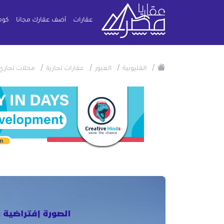
عقارات
أضف عقارك مجانا
كوم
/
/
/
/
القليوبية
العبور
عقارات تجارية
محلات تجاري