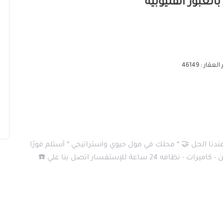
عقار : 46149
دنا الحل 🤝 * محلك في مول حيوي واستراتيجي * أستلم فورًا
وقسط لحد 2 سنوات * مساحات كبيرة ومختلفة * أمن - كاميرات - نظافه 24 ساعة للإستفسار اتصل بنا علي ☎️