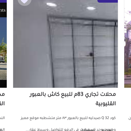
محلات تجاري 83م للبيع كاش بالعبور
القليوبية
الق
ن
كود Q 32 صيدليه للبيع بالعبور ٨٣ متر متشطبه موقع مميز
الن
وحيوي يوجد تسهيلات في الدفع للتواصل وسيط عقار...
الم
الموقع
المساحة
ا