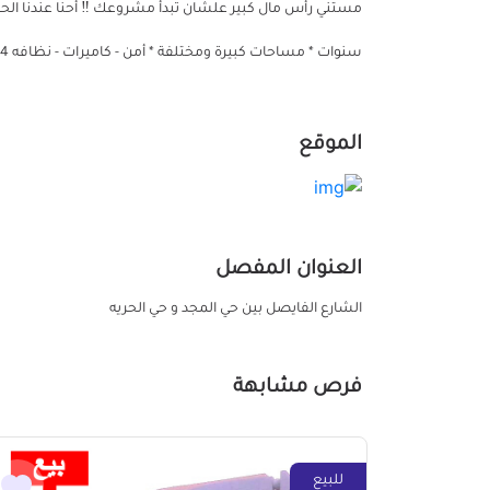
سنوات * مساحات كبيرة ومختلفة * أمن - كاميرات - نظافه 24 ساعة للإستفسار اتصل بنا علي ☎️ 01111985981
الموقع
العنوان المفصل
الشارع الفايصل بين حي المجد و حي الحريه
فرص مشابهة
للبيع