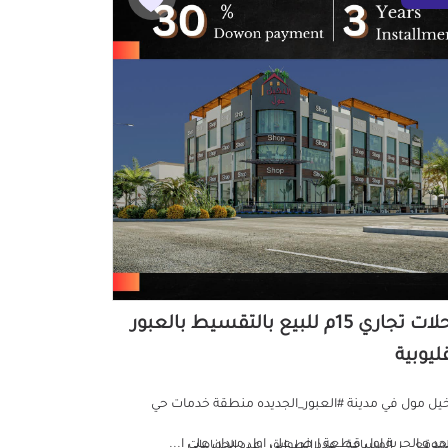
محلات تجاري 15م للبيع بالتقسيط بالعبور
ليوبية
خيل مول في مدينة #العبور_الجديده منطقة خدمات حي
جد و الحرية اول قطعة ارض على اول ميدان على ا...
لموقع
المساحة
عدد الطوابق
عدد الحمامات