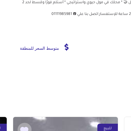
مستني رأس مال كبير علشان تبدأ مشروعك ‼️ أحنا عندنا الحل 🤝 * محلك في مول حيوي واستراتيجي * أستلم فورًا وقسط لحد 2
متوسط السعر للمنطقة
للبيع
ل