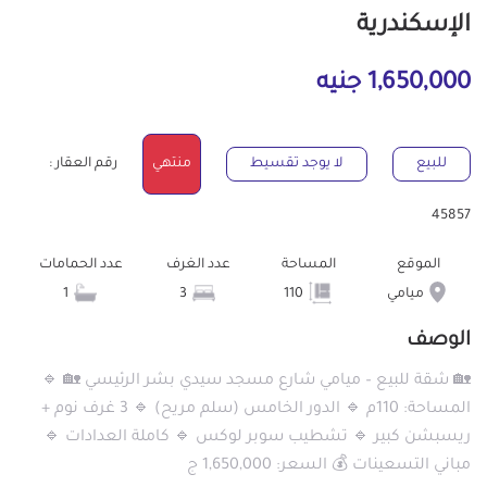
الإسكندرية
1,650,000 جنيه
للبيع
لا يوجد تقسيط
منتهي
رقم العقار :
45857
الموقع
المساحة
عدد الغرف
عدد الحمامات
ميامي
110
3
1
الوصف
🏡 شقة للبيع – ميامي شارع مسجد سيدي بشر الرئيسي 🏡 🔹
المساحة: 110م 🔹 الدور الخامس (سلم مريح) 🔹 3 غرف نوم +
ريسبشن كبير 🔹 تشطيب سوبر لوكس 🔹 كاملة العدادات 🔹
مباني التسعينات 💰 السعر: 1,650,000 ج