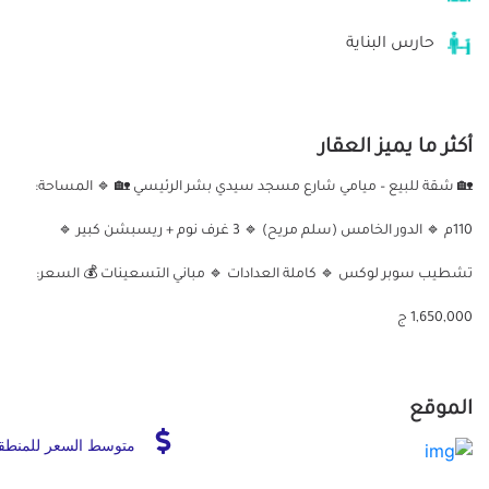
حارس البناية
أكثر ما يميز العقار
🏡 شقة للبيع – ميامي شارع مسجد سيدي بشر الرئيسي 🏡 🔹 المساحة:
110م 🔹 الدور الخامس (سلم مريح) 🔹 3 غرف نوم + ريسبشن كبير 🔹
تشطيب سوبر لوكس 🔹 كاملة العدادات 🔹 مباني التسعينات 💰 السعر:
1,650,000 ج
الموقع
متوسط السعر للمنطق