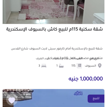
شقة سكنية 115م للبيع كاش بالسيوف الإسكندرية
شقة للبيع بالإسكندرية أمام كارفور سيتى لايت السيوف شارع القدس
متفرع من مصطفى كامل 115م 3 غرف كبار ...
الموقع
المساحة
عدد الحمامات
عدد الغرف
السيوف
115
1
3
1,000,000 جنيه
للبيع