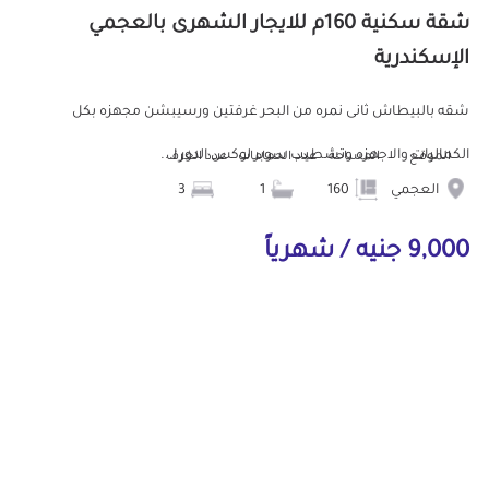
شقة سكنية 160م للايجار الشهرى بالعجمي
الإسكندرية
شقه بالبيطاش ثانى نمره من البحر غرفتين ورسيبشن مجهزه بكل
الكماليات والاجهزه وتشطيب سوبر لوكس الدور ا...
الموقع
المساحة
عدد الحمامات
عدد الغرف
العجمي
160
1
3
9,000 جنيه / شهرياً