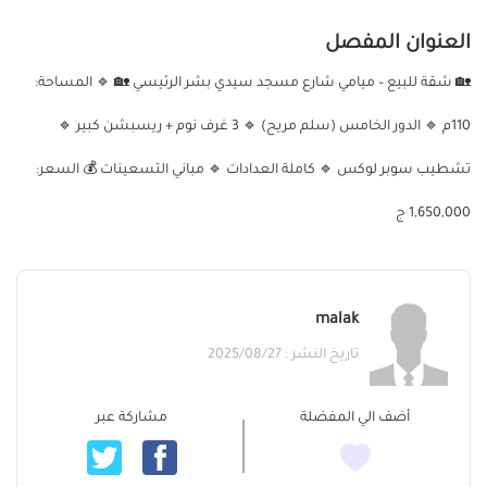
العنوان المفصل
🏡 شقة للبيع – ميامي شارع مسجد سيدي بشر الرئيسي 🏡 🔹 المساحة:
110م 🔹 الدور الخامس (سلم مريح) 🔹 3 غرف نوم + ريسبشن كبير 🔹
تشطيب سوبر لوكس 🔹 كاملة العدادات 🔹 مباني التسعينات 💰 السعر:
1,650,000 ج
malak
تاريخ النشر : 2025/08/27
أضف الي المفضلة
مشاركة عبر