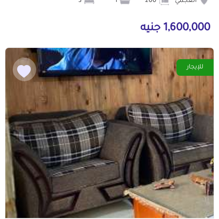
العجمي
200
1
3
1,600,000 جنيه
للإيجار