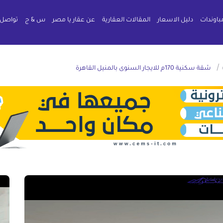
باوندات
دليل الاسعار
المقالات العقارية
عن عقار يا مصر
س & ج
تواصل 
/
شقة سكنية 170م للايجار السنوى بالمنيل القاهرة