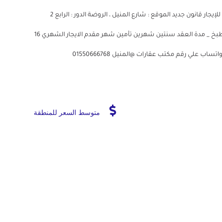
#إداري#المهندسين#اليمن#مكتب#مفروش شقة في المنيل للإيجار قانون جديد الموقع : شارع المنيل ، الروضة الدور : الرابع 2
اسانسير المساحه : 170 متر 3 غرف + ريسبشن + 2حمام ومطبخ _ مدة العقد سنتين شهرين تأمين شهر مقدم الايجار الشهري 16
ب علي رقم مكتب عقارات @المنيل 01550666768
متوسط السعر للمنطقة