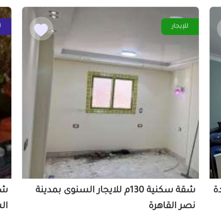
للإيجار
ل
دة
شقة سكنية 130م للايجار السنوى بمدينة
نصر القاهرة
ال