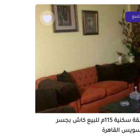
لبيع
شقة سكنية 115م للبيع كاش بجسر
سويس القاهرة