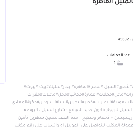
456
عدد الحمامات
2
#شقق#المنيل #مصر #القاهرة#ايجار#تمليك#بيت #بيوت#
_عقارات#محل#محلات# عمارة#مكاتب#محل#محلات#مقرات
سعودية#الامارات#قطر#البحرين#ليبيا#السودان#مقر#المعادي
ل للإيجار قانون جديد الموقع : شارع المنيل ، الروضة
الدور : الرابع 2 اسانسير المساحه : 170 متر 3 غرف + ريسبشن + 2حمام ومطبخ _ مدة العقد سنتين شهرين تأمين
ألف نهائي بالإضافة لعمولة المكتب للتواصل علي الموبيل او واتساب علي رقم مكتب