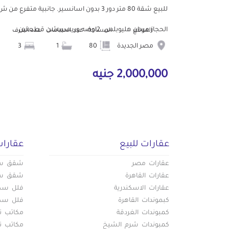
للبيع شقة 80 متر دور 3 بدون اسانسير. جانبية متفرع من 
الحجاز ميدان هليوبلس. 2اوضه وريسيبشن قطعتين...
الموقع
المساحة
عدد الحمامات
عدد الغرف
مصر الجديدة
80
1
3
2,000,000 جنيه
عقارات للبيع
عقارات
عقارات مصر
شقق سكن
عقارات القاهرة
شقق سكن
عقارات الاسكندرية
فلل سكني
كبموندات القاهرة
فلل سكني
كمبوندات الغردقة
مكاتب تج
كمبوندات شرم الشيخ
مكاتب تج