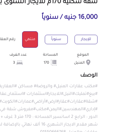
شقة سكنية 170م للايجار السنوى بالمنيل القاهرة
16,000 جنيه / سنوياً
للإيجار
سنوياً
منتهي
رقم العقار : 82
الموقع
المساحة
عدد الغرف
المنيل
170
3
الوصف
#مكتب عقارات المنيل# والروضة# مساكن #العقارية
#بيع#تمليك#النيل#للايجار#استثمارات #استثمار
#شقة#عقارات#عقار#ارض#أراضي#عمارات#الكويت#ال
#إداري#المهندسين#اليمن#مكتب#مفروش شقة في المني
شهر مقدم الايجار الشهري 16 