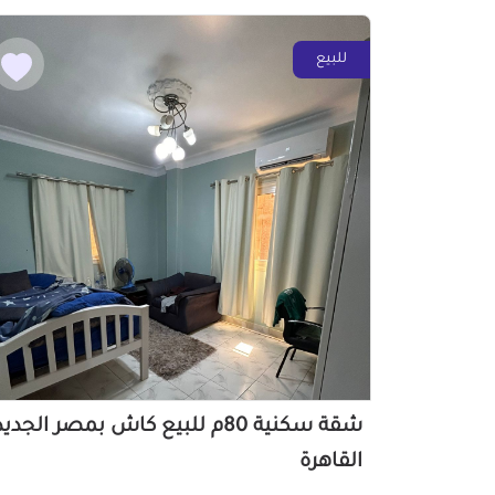
للبيع
شقة سكنية 80م للبيع كاش بمصر الجدي
القاهرة