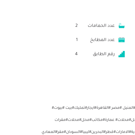
عدد الحمامات
2
عدد المطابخ
1
رقم الطابق
4
لمنيل #مصر #القاهرة#ايجار#تمليك#بيت #بيوت#
#محل#محلات# عمارة#مكاتب#محل#محلات#مقرات
الامارات#قطر#البحرين#ليبيا#السودان#مقر#المعادي