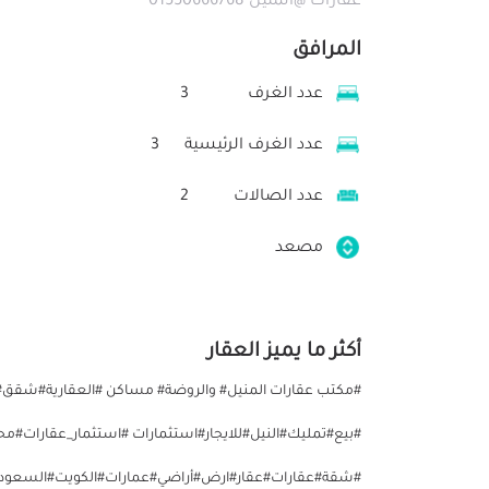
عقارات @المنيل 01550666768
المرافق
عدد الغرف
3
عدد الغرف الرئيسية
3
عدد الصالات
2
مصعد
أكثر ما يميز العقار
#مكتب عقارات المنيل# والروضة# مساكن #العقارية#شقق#ا
#بيع#تمليك#النيل#للايجار#استثمارات #استثمار_عقارات
#شقة#عقارات#عقار#ارض#أراضي#عمارات#الكويت#السعودية#