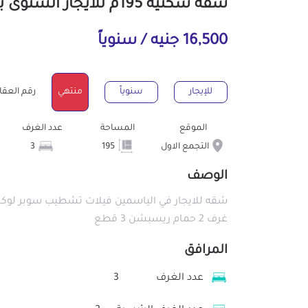
شقة سكنية 195م للايجار السنوى بالتجمع الاول القاهرة
16,500 جنيه / سنوياً
للإيجار
سنوياً
منتهي
رقم العقار : 23
الموقع
المساحة
عدد الغرف
التجمع الاول
195
3
الوصف
غرف 2 حمام ريسبشن 3 قطع
المرافق
عدد الغرف
3