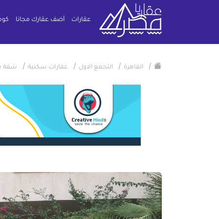
عقارات
أضف عقارك مجانا
كوم
/
/
/
/
القاهرة
التجمع الاول
عقارات سكنية
شقة س