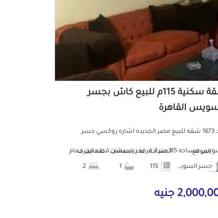
شقة سكنية 115م للبيع كاش بجسر
سويس القاهرة
كود 1673 شقه للبيع مصر الجديده اشاره روكسي جسر
السويس مساحه 115 متر 2 غرفه ريسبشن قطعتين حمام
الموقع
المساحة
عدد الحمامات
عدد الغرف
جسر السويس
115
1
2
..
2,000, جنيه