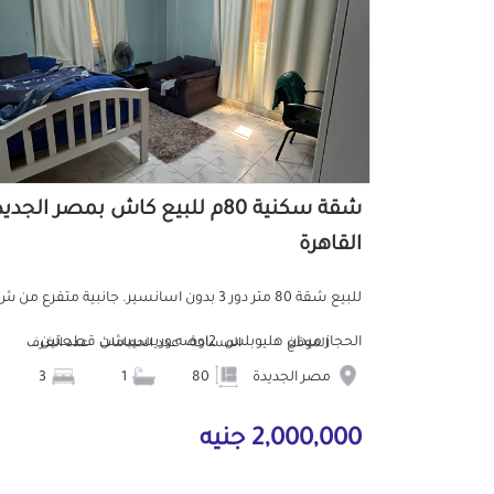
شقة سكنية 80م للبيع كاش بمصر الجدي
القاهرة
للبيع شقة 80 متر دور 3 بدون اسانسير. جانبية متفرع من 
الحجاز ميدان هليوبلس. 2اوضه وريسيبشن قطعتين...
الموقع
المساحة
عدد الحمامات
عدد الغرف
مصر الجديدة
80
1
3
2,000,000 جنيه