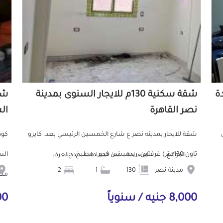
دة
شقة سكنية 130م للايجار السنوى بمدينة
نصر القاهرة
ال
ش
شقة للايجار بمدينه نصر ع شارع الخمسين الرئيسي بعد. كايرو
تاون 130متر( غرفتين، ريسبشن كبير ، مطبخ، ح...
الموقع
المساحة
عدد الحمامات
عدد الغرف
مدينة نصر
130
1
2
مط.
8,000 جنيه / سنوياً
000