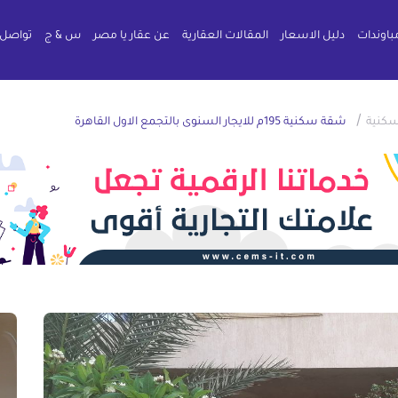
باوندات
دليل الاسعار
المقالات العقارية
عن عقار يا مصر
س & ج
تواصل 
/
كنية
شقة سكنية 195م للايجار السنوى بالتجمع الاول القاهرة