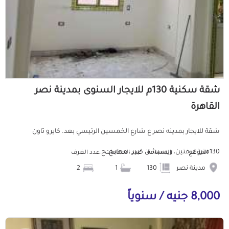
شقة سكنية 130م للايجار السنوى بمدينة نصر
القاهرة
شقة للايجار بمدينه نصر ع شارع الخمسين الرئيسي بعد. كايرو تاون
130متر( غرفتين، ريسبشن كبير ، مطبخ، ح...
الموقع
المساحة
عدد الحمامات
عدد الغرف
مدينة نصر
130
1
2
8,000 جنيه / سنوياً