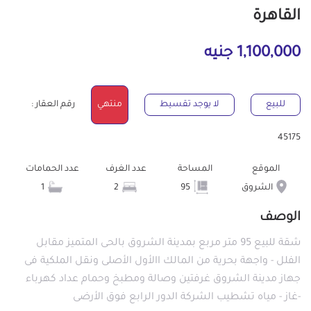
القاهرة
1,100,000 جنيه
للبيع
لا يوجد تقسيط
منتهي
رقم العقار :
45175
الموقع
المساحة
عدد الغرف
عدد الحمامات
الشروق
95
2
1
الوصف
شقة للبيع 95 متر مربع بمدينة الشروق بالحى المتميز مقابل
الفلل - واجهة بحرية من المالك االأول الأصلى ونقل الملكية فى
جهاز مدينة الشروق غرفتين وصالة ومطبخ وحمام عداد كهرباء
-غاز - مياه تشطيب الشركة الدور الرابع فوق الأرضى