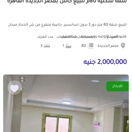
شقة سكنية 80م للبيع كاش بمصر الجديدة القاهرة
للبيع شقة 80 متر دور 3 بدون اسانسير. جانبية متفرع من ش الحجاز ميدان
هليوبلس. 2اوضه وريسيبشن قطعتين...
الموقع
المساحة
عدد الحمامات
عدد الغرف
مصر الجديدة
80
1
3
2,000,000 جنيه
للإيجار