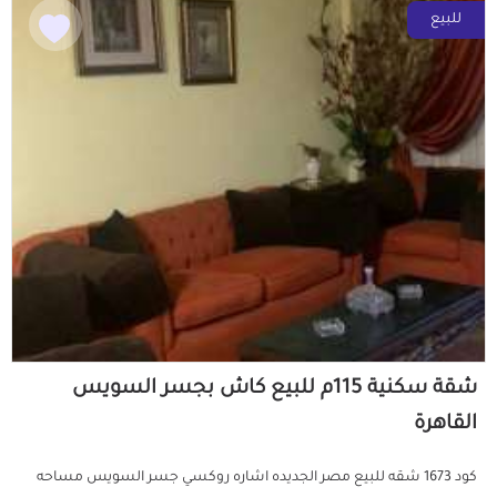
للبيع
شقة سكنية 115م للبيع كاش بجسر السويس
القاهرة
كود 1673 شقه للبيع مصر الجديده اشاره روكسي جسر السويس مساحه