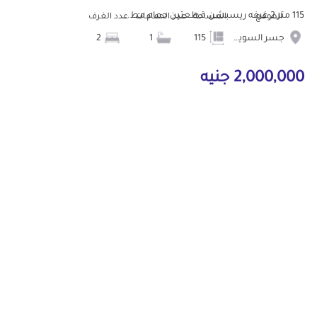
115 متر 2 غرفه ريسبشن قطعتين حمام مط...
الموقع
المساحة
عدد الحمامات
عدد الغرف
جسر السويس
115
1
2
2,000,000 جنيه