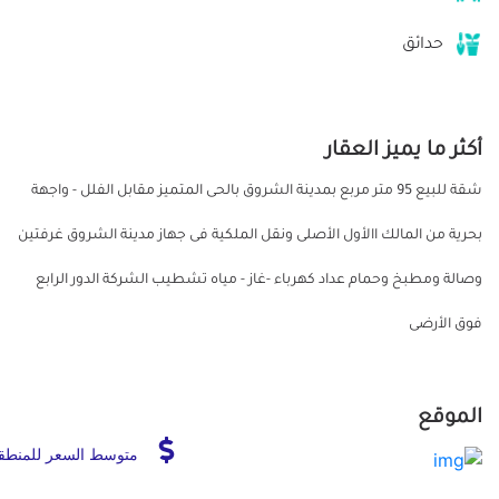
حدائق
أكثر ما يميز العقار
شقة للبيع 95 متر مربع بمدينة الشروق بالحى المتميز مقابل الفلل - واجهة
بحرية من المالك االأول الأصلى ونقل الملكية فى جهاز مدينة الشروق غرفتين
وصالة ومطبخ وحمام عداد كهرباء -غاز - مياه تشطيب الشركة الدور الرابع
فوق الأرضى
الموقع
متوسط السعر للمنطق