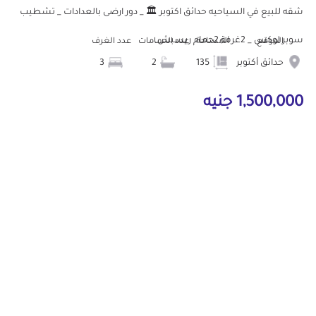
شقه للبيع في السياحيه حدائق اكتوبر 🏛️ _ دور ارضى بالعدادات _ تشطيب
سوبر لوكس _ 2غرفة 2حمام ريسبش...
الموقع
المساحة
عدد الحمامات
عدد الغرف
حدائق أكتوبر
135
2
3
1,500,000 جنيه