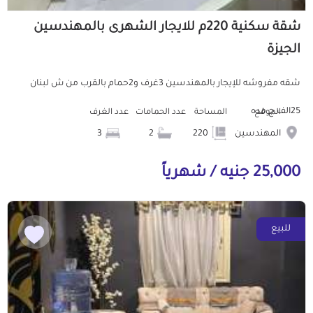
شقة سكنية 220م للايجار الشهرى بالمهندسين
الجيزة
شقه مفروشه للإيجار بالمهندسين 3غرف و2حمام بالقرب من ش لبنان
25الف ج مده
الموقع
المساحة
عدد الحمامات
عدد الغرف
المهندسين
220
2
3
25,000 جنيه / شهرياً
للبيع