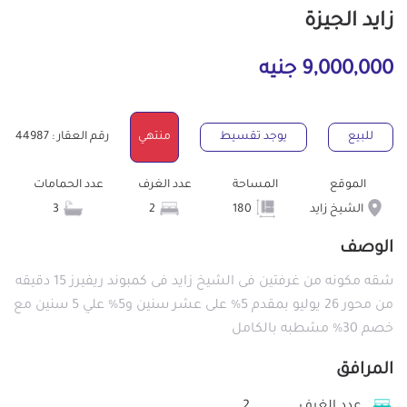
زايد الجيزة
9,000,000 جنيه
للبيع
يوجد تقسيط
منتهي
رقم العقار : 44987
الموقع
المساحة
عدد الغرف
عدد الحمامات
الشيخ زايد
180
2
3
الوصف
شقه مكونه من غرفتين فى الشيخ زايد فى كمبوند ريفيرز 15 دقيقه
من محور 26 يوليو بمقدم 5% على عشر سنين و5% علي 5 سنين مع
خصم 30% مشطبه بالكامل
المرافق
عدد الغرف
2