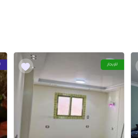
للإيجار
ل