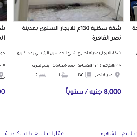
دة
شقة سكنية 130م للايجار السنوى بمدينة
نصر القاهرة
ال
ش
شقة للايجار بمدينه نصر ع شارع الخمسين الرئيسي بعد. كايرو
تاون 130متر( غرفتين، ريسبشن كبير ، مطبخ، ح...
الموقع
المساحة
عدد الحمامات
عدد الغرف
مدينة نصر
130
1
2
مط.
8,000 جنيه / سنوياً
000
 للبيع بالقاهره
عقارات للبيع بالاسكندرية