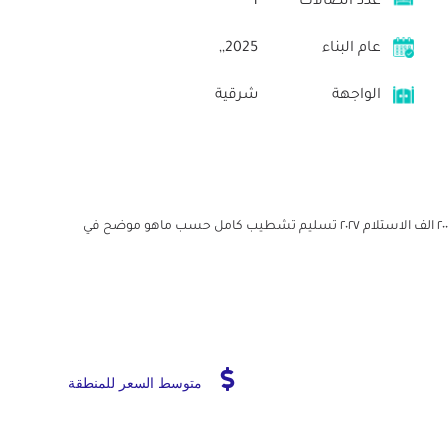
عدد الصالات
1
عام البناء
2025,,
الواجهة
شرقية
بالم هيلز الاجمالي ٩ مليون و٦٠٠ ال ٣مليونف مدفوع ٢ مليون و ٢٠٠ الف الاستلام ٢٠٢٧ تسليم تشطيب كامل حسب ماهو موضح في
متوسط السعر للمنطقة