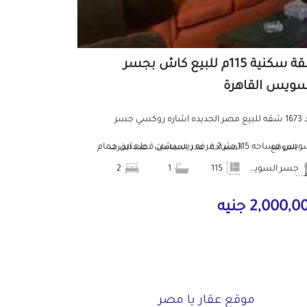
شقة سكنية 115م للبيع كاش بجسر
سويس القاهرة
كود 1673 شقه للبيع مصر الجديده اشاره روكسي جسر
السويس مساحه 115 متر 2 غرفه ريسبشن قطعتين حمام
الموقع
المساحة
عدد الحمامات
عدد الغرف
جسر السويس
115
1
2
..
2,000, جنيه
موقع عقار يا مصر