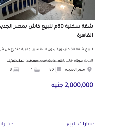
شقة سكنية 80م للبيع كاش بمصر الجدي
القاهرة
للبيع شقة 80 متر دور 3 بدون اسانسير. جانبية متفرع من 
الحجاز ميدان هليوبلس. 2اوضه وريسيبشن قطعتين...
الموقع
المساحة
عدد الحمامات
عدد الغرف
مصر الجديدة
80
1
3
2,000,000 جنيه
عقارات للبيع
عقارات