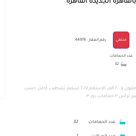
منتهي
رقم العقار : 44976
عدد الحمامات
32
بالم هيلز الاجمالي ٩ مليون و٦٠٠ ال ٣مليونف مدفوع ٢ مليون و ٢٠٠ الف الاستلام ٢٠٢٧ تسليم تشطيب كامل حسب
عدد الحمامات
32