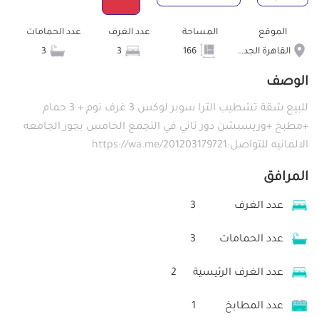
الموقع
المساحة
عدد الغرف
عدد الحمامات
القاهرة الجديدة
166
3
3
الوصف
للبيع شقة تشطيب الترا سوبر لوكس 3 غرف نوم + 3 حمام
+مطبخ +وريسبشن دور تاني في التجمع الخامس بجور الجامعه
الالمانيه للتواصل:https://wa.me/201203179721
المرافق
عدد الغرف
3
عدد الحمامات
3
عدد الغرف الرئيسية
2
عدد المطابخ
1