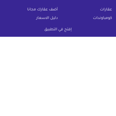
(current)
عقارات
أضف عقارك مجانا
كومباوندات
دليل الاسعار
المقالات العقارية
عن عقار يا مصر
إفتح في التطبيق
س & ج
تواصل معنا
اتفاقية الخصوصية
تواصل معنا عبر
البريد الالكترونى :
info@aqaryamasr.com
مواقع التواصل الاجتماعى