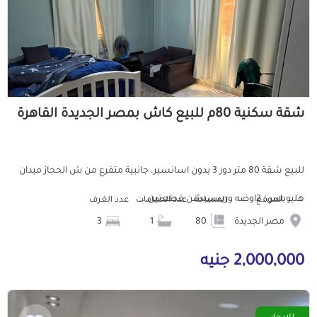
شقة سكنية 80م للبيع كاش بمصر الجديدة القاهرة
للبيع شقة 80 متر دور 3 بدون اسانسير. جانبية متفرع من ش الحجاز ميدان
هليوبلس. 2اوضه وريسيبشن قطعتين...
الموقع
المساحة
عدد الحمامات
عدد الغرف
مصر الجديدة
80
1
3
2,000,000 جنيه