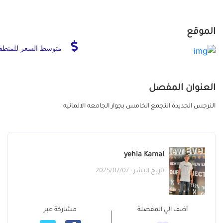
الموقع
متوسط السعر للمنطق
العنوان المفصل
النرجس الجديدة التجمع الخامس بجوار الجامعه الالمانيه
yehia Kamal
تاريخ النشر : 2025/07/07
أضف الي المفضلة
مشاركة عبر