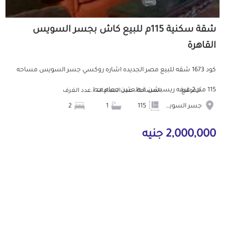
شقة سكنية 115م للبيع كاش بجسر السويس
القاهرة
كود 1673 شقه للبيع مصر الجديده اشاره روكسي جسر السويس مساحه
115 متر 2 غرفه ريسبشن قطعتين حمام مط...
الموقع
المساحة
عدد الحمامات
عدد الغرف
جسر السويس
115
1
2
2,000,000 جنيه