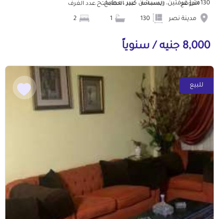
130متر( غرفتين، ريسبشن كبير ، مطبخ، ح...
الموقع
المساحة
عدد الحمامات
عدد الغرف
مدينة نصر
130
1
2
8,000 جنيه / سنوياً
للبيع