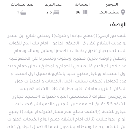
الموقع
المساحة
عدد الغرف
عدد الحمامات
منشية البكرى
86
2.5
1
الوصف
شقه دور ارضي)((تصلح عياده او شركه)) وسكني شارع ابن سندر
لو عديت الشارع تبقي في الخليفه المامون أمام بنك الدم للقوات
المسلحه بجوار فندق jewel in albakry اوضتين وصاله وحمام
ومطبخ واوضه تخزين صغيره وبلكونه ومنشر داخلي للخصوصيه
عداد كهرباء قديم غاز طبيعي للحمام والمطبخ سخان حمام جديد
اول استخدام بوتاجاز مطبخ جديد بالكارتونه ستيل اول استخدام
عدد 2حوامل تكيفات سبليت راكبين الخدمات والمميزات حول
المكان: 1مترو حمامات القبه خطوات خلف الشقه 2كنيسه
مارجرجس خطوات 3مستشفي الحياه خطوات 4مسجد مجاور
للشقه 5 5 دقايق لجامعه عين شمس والدمرداش 6 صيدليه
مجاور للشقه ((الشقه تصلح مقر ممتاز لشركه او عياده)) جميع
انواع المواصلات تنزلك أمام الشقه جميع انواع الخدمات خطوات
من الشقه. برجاء الوسطاء يمتنعون تماما الاتصال للجادين فقط