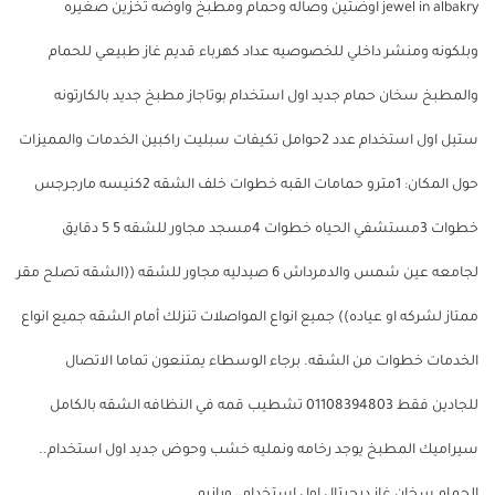
jewel in albakry اوضتين وصاله وحمام ومطبخ واوضه تخزين صغيره
وبلكونه ومنشر داخلي للخصوصيه عداد كهرباء قديم غاز طبيعي للحمام
والمطبخ سخان حمام جديد اول استخدام بوتاجاز مطبخ جديد بالكارتونه
ستيل اول استخدام عدد 2حوامل تكيفات سبليت راكبين الخدمات والمميزات
حول المكان: 1مترو حمامات القبه خطوات خلف الشقه 2كنيسه مارجرجس
خطوات 3مستشفي الحياه خطوات 4مسجد مجاور للشقه 5 5 دقايق
لجامعه عين شمس والدمرداش 6 صيدليه مجاور للشقه ((الشقه تصلح مقر
ممتاز لشركه او عياده)) جميع انواع المواصلات تنزلك أمام الشقه جميع انواع
الخدمات خطوات من الشقه. برجاء الوسطاء يمتنعون تماما الاتصال
للجادين فقط 01108394803 تشطيب قمه في النظافه الشقه بالكامل
سيراميك المطبخ يوجد رخامه ونمليه خشب وحوض جديد اول استخدام..
الحمام سخان غاز ديجيتال اول استخدام،، وبانيو.