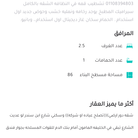
01108394803 تشطيب قمه في النظافه الشقه بالكامل
سيراميك المطبخ يوجد رخامه ونمليه خشب وحوض جديد اول
استخدام.. الحمام سخان غاز ديجيتال اول استخدام،، وبانيو.
المرافق
عدد الغرف
2.5
عدد الحمامات
1
مساحة مسطح البناء
86
أكثر ما يميز العقار
شقه دور ارضي)((تصلح عياده او شركه)) وسكني شارع ابن سندر لو عديت
الشارع تبقي في الخليفه المامون أمام بنك الدم للقوات المسلحه بجوار فندق