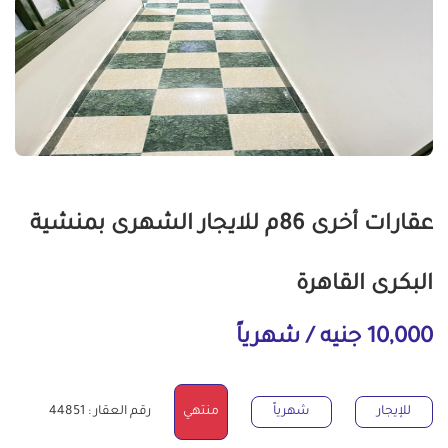
عقارات أخرى 86م للايجار الشهرى بمنشية
البكرى القاهرة
10,000 جنيه / شهرياً
للإيجار
شهرياً
منتهي
رقم العقار : 44851