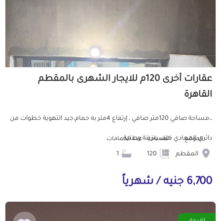
عقارات أخرى 120م للايجار الشهرى بالمقطم
القاهرة
،،مساحة صافي 120متر صافي ، إرتفاع 4متر به حمام،جيد التهوية خطوات من
دائري المعادي خلف بنزينة وطنية ...
الموقع
المساحة
عدد الحمامات
المقطم
120
1
6,700 جنيه / شهرياً