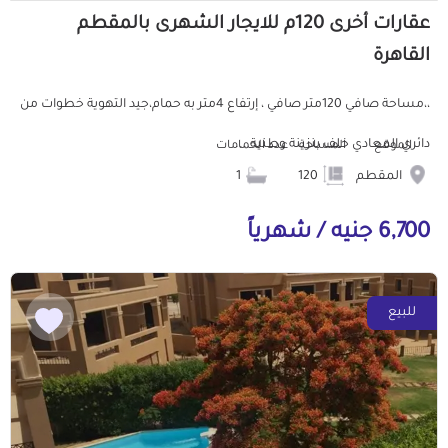
عقارات أخرى 120م للايجار الشهرى بالمقطم
القاهرة
،،مساحة صافي 120متر صافي ، إرتفاع 4متر به حمام،جيد التهوية خطوات من
دائري المعادي خلف بنزينة وطنية ...
الموقع
المساحة
عدد الحمامات
المقطم
120
1
6,700 جنيه / شهرياً
للبيع