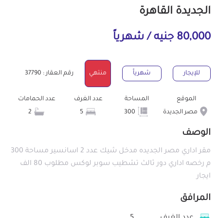
الجديدة القاهرة
80,000 جنيه / شهرياً
للإيجار
شهرياً
منتهي
رقم العقار : 37790
الموقع
المساحة
عدد الغرف
عدد الحمامات
مصر الجديدة
300
5
2
الوصف
مقر اداري مصر الجديده مدخل شيك عدد 2 اسانسير مساحة 300
م رخصه اداري دور ثالث تشطيب سوبر لوكس مطلوب 80 الف
ايجار
المرافق
عدد الغرف
5