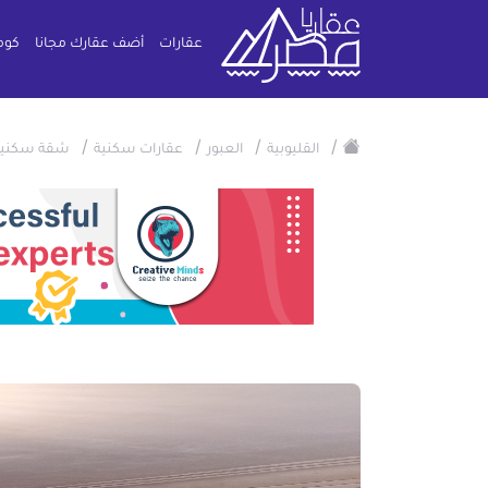
عقارات
أضف عقارك مجانا
كوم
/
/
/
/
القليوبية
العبور
عقارات سكنية
شقة سكنية