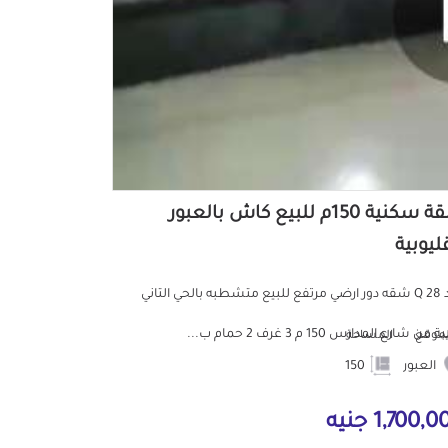
شقة سكنية 150م للبيع كاش بالعبور
ليوبية
كود Q 28 شقه دور ارضي مرتفع للبيع متشطبه بالحي التاني
من شارع المدارس 150 م 3 غرف 2 حمام ب...
لموقع
المساحة
العبور
150
1,700, جنيه