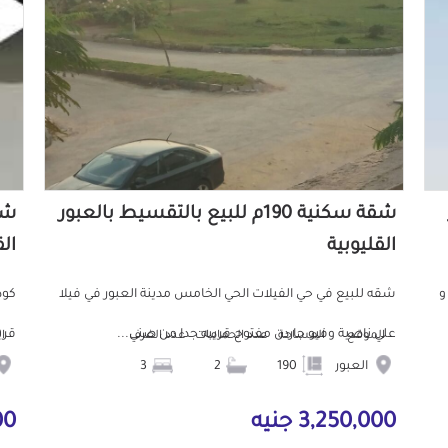
شقة سكنية 190م للبيع بالتقسيط بالعبور
القليوبية
الق
 و 2 حمام و
شقه للبيع في حي الفيلات الحي الخامس مدينة العبور في فيلا
علي ناصية وفيو جاردن مفتوح قريبه جدا من صني...
قريبة 
الموقع
المساحة
عدد الحمامات
عدد الغرف
ا
العبور
190
2
3
3,250,000 جنيه
000