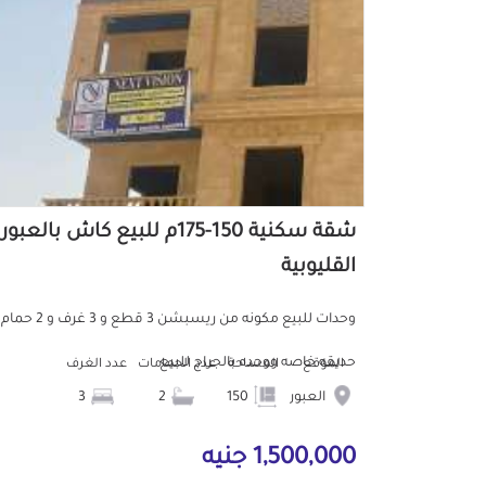
شقة سكنية 150-175م للبيع كاش بالعبور
القليوبية
وحدات للبيع مكونه من ريسبشن 3 قطع و 3 غرف
حديقه خاصه ووحده بالجراج للبيع
الموقع
المساحة
عدد الحمامات
عدد الغرف
العبور
150
2
3
1,500,000 جنيه