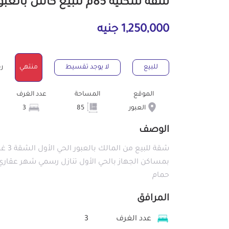
شقة سكنية 85م للبيع كاش بالعبور القليوبية
1,250,000 جنيه
للبيع
لا يوجد تقسيط
منتهي
رقم
الموقع
المساحة
عدد الغرف
العبور
85
3
الوصف
حمام
المرافق
عدد الغرف
3