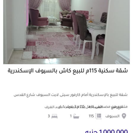
شقة سكنية 115م للبيع كاش بالسيوف الإسكندرية
شقة للبيع بالإسكندرية أمام كارفور سيتى لايت السيوف شارع القدس
متفرع من مصطفى كامل 115م 3 غرف كبار ...
الموقع
المساحة
عدد الحمامات
عدد الغرف
السيوف
115
1
3