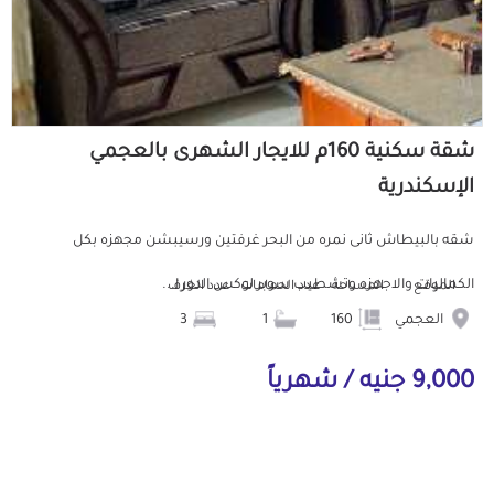
شقة سكنية 160م للايجار الشهرى بالعجمي
الإسكندرية
شقه بالبيطاش ثانى نمره من البحر غرفتين ورسيبشن مجهزه بكل
الكماليات والاجهزه وتشطيب سوبر لوكس الدور ا...
الموقع
المساحة
عدد الحمامات
عدد الغرف
العجمي
160
1
3
9,000 جنيه / شهرياً