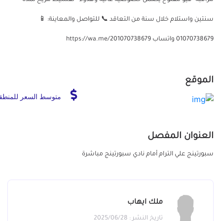
سنتين واستلام خلال سنة من التعاقد 📞 للتواصل والمعاينة: 📱
01070738679 واتساب https://wa.me/201070738679
الموقع
متوسط السعر للمنطق
العنوان المفصل
سبورتينج علي الترام أمام نادي سبورتينج مباشرة
ملك ايهاب
تاريخ النشر : 2025/06/28