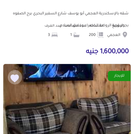
شقه بالإسكندرية العجمي أبو يوسف شارع السفير البحري برج الصفوه
بجوار قرية الروضة الخضراء وفندق السلام...
الموقع
المساحة
عدد الحمامات
عدد الغرف
العجمي
200
1
3
1,600,000 جنيه
للإيجار