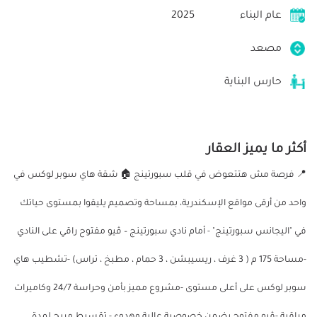
عام البناء
2025
مصعد
حارس البناية
أكثر ما يميز العقار
📍 فرصة مش هتتعوض في قلب سبورتينج 🏠 شقة هاي سوبر لوكس في
واحد من أرقى مواقع الإسكندرية، بمساحة وتصميم يليقوا بمستوى حياتك
في "اليجانس سبورتينج" - أمام نادي سبورتينج – ڤيو مفتوح راقي على النادي
-مساحة 175 م ( 3 غرف ، ريسيبشن ، 3 حمام ، مطبخ ، تراس) -تشطيب هاي
سوبر لوكس على أعلى مستوى -مشروع مميز بأمن وحراسة 24/7 وكاميرات
مراقبة -ڤيو مفتوح يضمن خصوصية عالية وهدوء - تقسيط مريح لمدة