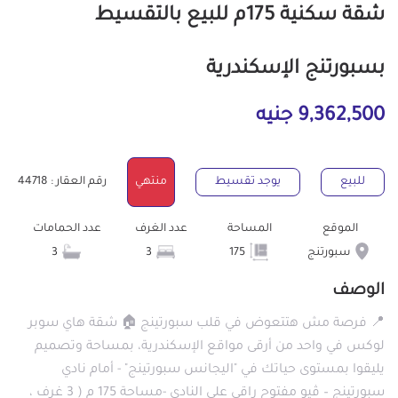
شقة سكنية 175م للبيع بالتقسيط
بسبورتنج الإسكندرية
9,362,500 جنيه
للبيع
يوجد تقسيط
منتهي
رقم العقار : 44718
الموقع
المساحة
عدد الغرف
عدد الحمامات
سبورتنج
175
3
3
الوصف
📍 فرصة مش هتتعوض في قلب سبورتينج 🏠 شقة هاي سوبر
لوكس في واحد من أرقى مواقع الإسكندرية، بمساحة وتصميم
يليقوا بمستوى حياتك في "اليجانس سبورتينج" - أمام نادي
سبورتينج – ڤيو مفتوح راقي على النادي -مساحة 175 م ( 3 غرف ،