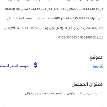
في الاحلام فقط ب6000ج يلااااااا اتصل فورا بسرعة انت مستني ايه والحقها
قبل غيرك🏃🏃‍♂️🏃‍♀️ ✍️كود العقار 48D هذة الصورة ارشيفية والمعاينة علي
الطبيعة افضل علي اي حال للتواصل فون وواتس 01044095591📞 📲واتس
فقط 01125489263 01024730543
الموقع
متوسط السعر للمنطق
العنوان المفصل
مكتب مفروش للايجار بأرقي المواقع بمدينه نصر بإيجار خيالي