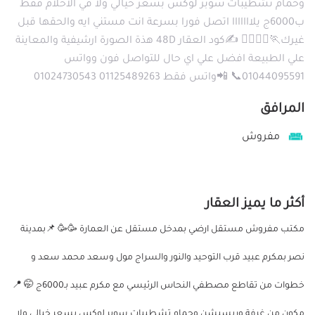
وحمام تشطيبات سوبر لوكس بسعر خيالي ولا في الاحلام فقط
ب6000ج يلااااااا اتصل فورا بسرعة انت مستني ايه والحقها قبل
غيرك🏃🏃‍♂️🏃‍♀️ ✍️كود العقار 48D هذة الصورة ارشيفية والمعاينة
علي الطبيعة افضل علي اي حال للتواصل فون وواتس
01044095591📞 📲واتس فقط 01125489263 01024730543
المرافق
مفروش
أكثر ما يميز العقار
مكتب مفروش مستقل ارضي بمدخل مستقل عن العمارة 🥳🥳 📌بمدينة
نصر بمكرم عبيد قرب التوحيد والنور والسراج مول وسعد محمد سعد و
خطوات من تقاطع مصطفي النحاس الرئيسي مع مكرم عبيد بـ6000ج 🤭 📍
مكون من غرفة وريسبشن وحمام تشطيبات سوبر لوكس بسعر خيالي ولا