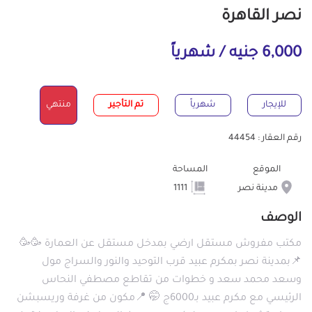
نصر القاهرة
6,000 جنيه / شهرياً
للإيجار
شهرياً
تم التأجير
منتهي
رقم العقار : 44454
الموقع
المساحة
مدينة نصر
1111
الوصف
مكتب مفروش مستقل ارضي بمدخل مستقل عن العمارة 🥳🥳
📌بمدينة نصر بمكرم عبيد قرب التوحيد والنور والسراج مول
وسعد محمد سعد و خطوات من تقاطع مصطفي النحاس
الرئيسي مع مكرم عبيد بـ6000ج 🤭 📍مكون من غرفة وريسبشن