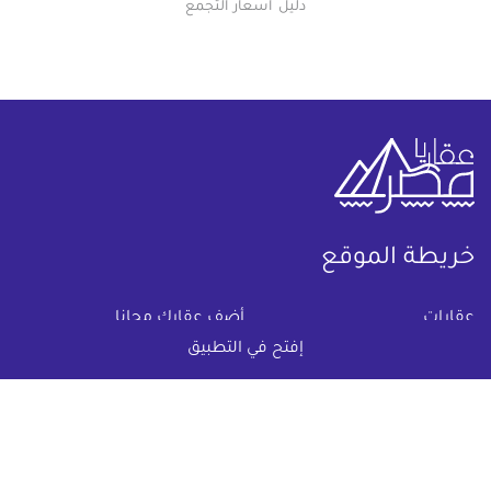
دليل اسعار التجمع
خريطة الموقع
(current)
عقارات
أضف عقارك مجانا
إفتح في التطبيق
كومباوندات
دليل الاسعار
المقالات العقارية
عن عقار يا مصر
س & ج
تواصل معنا
اتفاقية الخصوصية