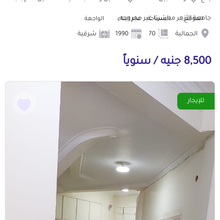
جامعة الأزهر مباشرتا غير مجروحه
الموقع
المساحة
عام البناء
الواجهة
الجمالية
70
1990
شرقية
8,500 جنيه / سنوياً
للإيجار