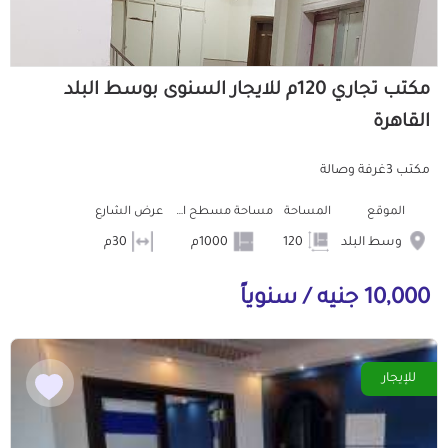
مكتب تجاري 120م للايجار السنوى بوسط البلد
القاهرة
مكتب 3غرفة وصالة
الموقع
المساحة
مساحة مسطح البناء
عرض الشارع
وسط البلد
120
1000م
30م
10,000 جنيه / سنوياً
للإيجار