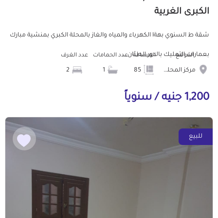
الكبرى الغربية
شقة ط السنوي بهةا الكهرباء والمياه والغاز بالمحلة الكبري بمنشية مبارك
بعمارات التمليك بالدور الطثان...
الموقع
المساحة
عدد الحمامات
عدد الغرف
مركز المحله الكبرى
85
1
2
1,200 جنيه / سنوياً
للبيع