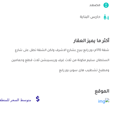
مصعد
حارس البناية
أكثر ما يميز العقار
شقة 170م دور رابع ببرج بشارع الاشرف ولكن الشقة تطل على شارع
السلطان سليم مكونة من ثلاث غرف وريسيبشن ثلاث قطع وحمامين
ومطبخ تشطيب هاى سوبر دور رابع
الموقع
متوسط السعر للمنطق