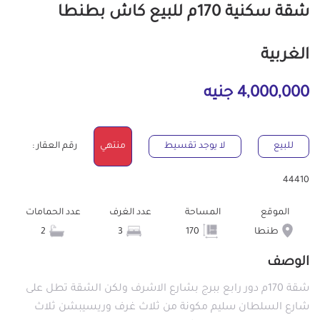
شقة سكنية 170م للبيع كاش بطنطا
الغربية
4,000,000 جنيه
للبيع
لا يوجد تقسيط
منتهي
رقم العقار :
44410
الموقع
المساحة
عدد الغرف
عدد الحمامات
طنطا
170
3
2
الوصف
شقة 170م دور رابع ببرج بشارع الاشرف ولكن الشقة تطل على
شارع السلطان سليم مكونة من ثلاث غرف وريسيبشن ثلاث