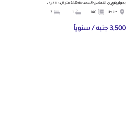
بجوار كوبري النحاس المساحة 140 متر تل...
الموقع
المساحة
عدد الحمامات
عدد الغرف
طنطا
140
1
3
3,500 جنيه / سنوياً