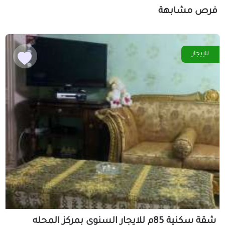
فرص مشابهة
للإيجار
شقة سكنية 85م للايجار السنوى بمركز المحله