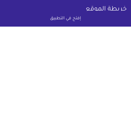
خريطة الموقع
إفتح في التطبيق
(current)
عقارات
أضف عقارك مجانا
كومباوندات
دليل الاسعار
المقالات العقارية
عن عقار يا مصر
س & ج
تواصل معنا
اتفاقية الخصوصية
تواصل معنا عبر
البريد الالكترونى :
info@aqaryamasr.com
مواقع التواصل الاجتماعى