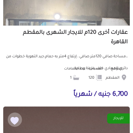
عقارات أخرى 120م للايجار الشهرى بالمقطم
القاهرة
،،مساحة صافي 120متر صافي ، إرتفاع 4متر به حمام،جيد التهوية خطوات من
دائري المعادي خلف بنزينة وطنية ...
الموقع
المساحة
عدد الحمامات
المقطم
120
1
6,700 جنيه / شهرياً
للإيجار