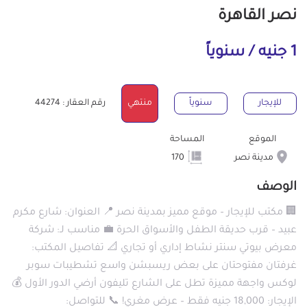
نصر القاهرة
1 جنيه / سنوياً
للإيجار
سنوياً
منتهي
رقم العقار : 44274
الموقع
المساحة
مدينة نصر
170
الوصف
🏢 مكتب للإيجار – موقع مميز بمدينة نصر 📍 العنوان: شارع مكرم
عبيد – قرب حديقة الطفل والأسواق الحرة 💼 مناسب لـ: شركة
معرض بيوتي سنتر نشاط إداري أو تجاري 📐 تفاصيل المكتب:
غرفتان مفتوحتان على بعض ريسبشن واسع تشطيبات سوبر
لوكس واجهة مميزة تطل على الشارع تليفون أرضي الدور الأول 💰
الإيجار: 18,000 جنيه فقط – عرض مغري! 📞 للتواصل: