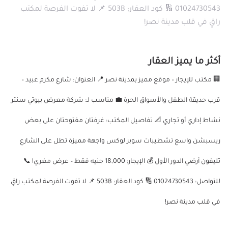
01024730543 🔢 كود العقار: 503B 📌 لا تفوت الفرصة لمكتب
راقٍ في قلب مدينة نصر!
أكثر ما يميز العقار
🏢 مكتب للإيجار – موقع مميز بمدينة نصر 📍 العنوان: شارع مكرم عبيد –
قرب حديقة الطفل والأسواق الحرة 💼 مناسب لـ: شركة معرض بيوتي سنتر
نشاط إداري أو تجاري 📐 تفاصيل المكتب: غرفتان مفتوحتان على بعض
ريسبشن واسع تشطيبات سوبر لوكس واجهة مميزة تطل على الشارع
تليفون أرضي الدور الأول 💰 الإيجار: 18,000 جنيه فقط – عرض مغري! 📞
للتواصل: 01024730543 🔢 كود العقار: 503B 📌 لا تفوت الفرصة لمكتب راقٍ
في قلب مدينة نصر!