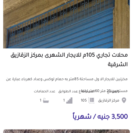
محلات تجاري 105م للايجار الشهرى بمركز الزقازيق
الشرقية
مخزنين للايجار الا ول مساحتة 85متر به حمام لوكس وعداد كهرباء عبارة عن
مستويين 25 متر 60 متر ارتفاع ...
الموقع
المساحة
عدد الطوابق
عدد الحمامات
مركز الزقازيق
105
1
1
3,500 جنيه / شهرياً