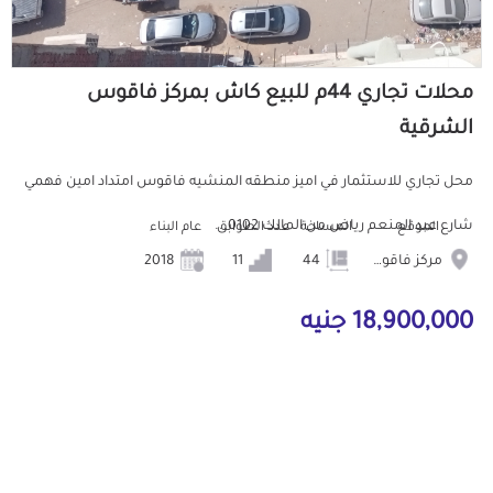
محلات تجاري 44م للبيع كاش بمركز فاقوس
الشرقية
محل تجاري للاستثمار في اميز منطقه المنشيه فاقوس امتداد امين فهمي
شارع عبد المنعم رياض من المالك 0102...
الموقع
المساحة
عدد الطوابق
عام البناء
مركز فاقوس
44
11
2018
18,900,000 جنيه