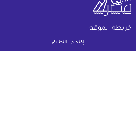
خريطة الموقع
إفتح في التطبيق
(current)
عقارات
أضف عقارك مجانا
كومباوندات
دليل الاسعار
المقالات العقارية
عن عقار يا مصر
س & ج
تواصل معنا
اتفاقية الخصوصية
تواصل معنا عبر
البريد الالكترونى :
info@aqaryamasr.com
مواقع التواصل الاجتماعى