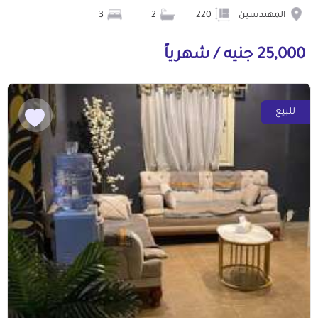
المهندسين
220
2
3
25,000 جنيه / شهرياً
للبيع