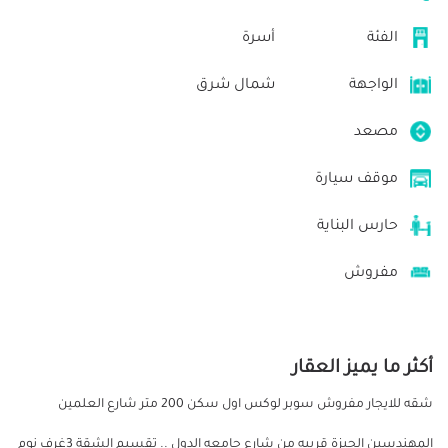
الفئة
أسرة
الواجهة
شمال شرق
مصعد
موقف سيارة
حارس البناية
مفروش
أكثر ما يميز العقار
شقه للايجار مفروش سوبر لوكس اول سكن 200 متر شارع العلمين
المهندسين الجيزة قريبه من شارع جامعه الدول .. تقسيم الشقة 3غرف نوم