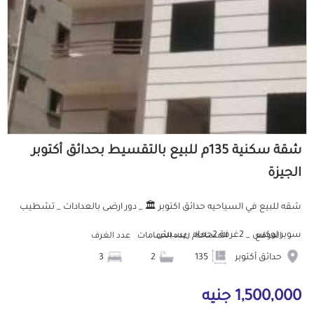
شقة سكنية 135م للبيع بالتقسيط بحدائق أكتوبر
الجيزة
شقه للبيع في السياحيه حدائق اكتوبر 🏛️ _ دور ارضى بالعدادات _ تشطيب
سوبر لوكس _ 2غرفة 2حمام ريسبش...
الموقع
المساحة
عدد الحمامات
عدد الغرف
حدائق أكتوبر
135
2
3
1,500,000 جنيه