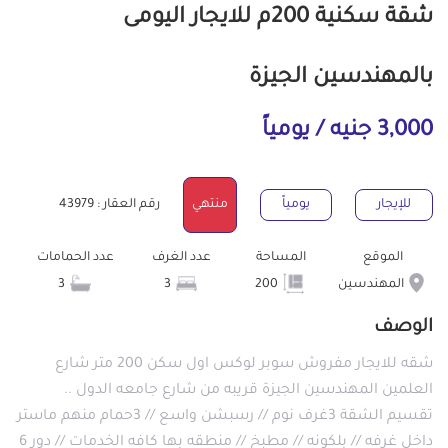
شقة سكنية 200م للايجار اليومى
بالمهندسين الجيزة
3,000 جنيه / يومياً
للإيجار
يومياً
منتهي
رقم العقار : 43979
الموقع
المساحة
عدد الغرف
عدد الحمامات
المهندسين
200
3
3
الوصف
شقه للايجار مفروش سوبر لوكس اول سكن 200 متر شارع
العلمين المهندسين الجيزة قريبه من شارع جامعه الدول ..
تقسيم الشقة 3غرف نوم // رسبشن واسع // 3حمام منهم ماستر
داخل غرفه // بلكونه // مطبخ // منطقه بها كافه الخدمات // دور 6