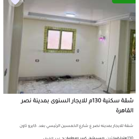
شقة سكنية 130م للايجار السنوى بمدينة نصر
القاهرة
شقة للايجار بمدينه نصر ع شارع الخمسين الرئيسي بعد. كايرو تاون
130متر( غرفتين، ريسبشن كبير ، مطبخ، ح...