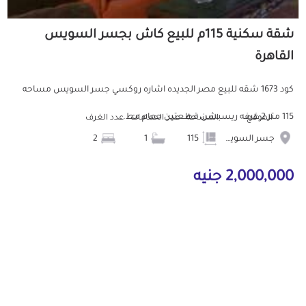
شقة سكنية 115م للبيع كاش بجسر السويس
القاهرة
كود 1673 شقه للبيع مصر الجديده اشاره روكسي جسر السويس مساحه
115 متر 2 غرفه ريسبشن قطعتين حمام مط...
الموقع
المساحة
عدد الحمامات
عدد الغرف
جسر السويس
115
1
2
2,000,000 جنيه