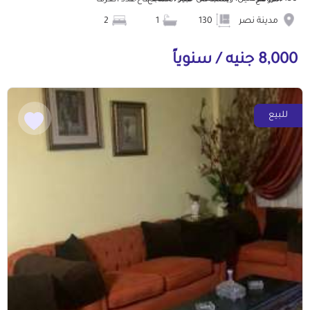
الموقع
المساحة
عدد الحمامات
عدد الغرف
مدينة نصر
130
1
2
8,000 جنيه / سنوياً
للبيع