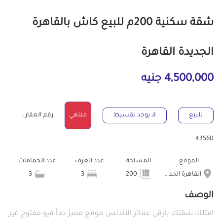
شقة سكنية 200م للبيع كاش بالقاهرة
الجديدة القاهرة
4,500,000 جنيه
للبيع
لا يوجد تقسيط
منتهي
رقم العقار :
43560
الموقع
المساحة
عدد الغرف
عدد الحمامات
القاهرة الجديدة
200
3
3
الوصف
امتلك شقتك بارقى عمائر الاندلس موقع مميز جداً فيو مفتوح غير