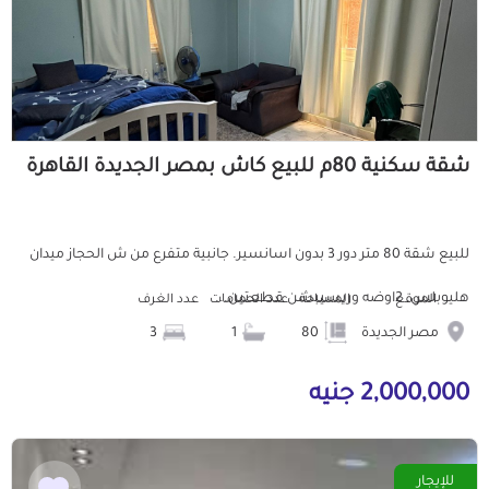
شقة سكنية 80م للبيع كاش بمصر الجديدة القاهرة
للبيع شقة 80 متر دور 3 بدون اسانسير. جانبية متفرع من ش الحجاز ميدان
هليوبلس. 2اوضه وريسيبشن قطعتين...
الموقع
المساحة
عدد الحمامات
عدد الغرف
مصر الجديدة
80
1
3
2,000,000 جنيه
للإيجار